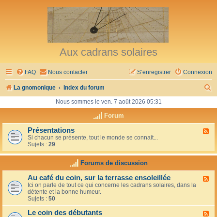
Aux cadrans solaires
FAQ
Nous contacter
S’enregistrer
Connexion
R
La gnomonique
Index du forum
e
Nous sommes le ven. 7 août 2026 05:31
c
Forum
h
Présentations
F
Si chacun se présente, tout le monde se connait...
l
e
Sujets :
29
u
r
x
-
Forums de discussion
c
P
r
h
Au café du coin, sur la terrasse ensoleillée
F
é
Ici on parle de tout ce qui concerne les cadrans solaires, dans la
l
s
e
détente et la bonne humeur.
u
e
Sujets :
50
x
n
r
-
t
Le coin des débutants
A
a
F