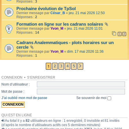
l
Réponses :
3
o
l
l
Prochaine évolution de TpSol
é
a
Dernier message par
César_B
«
jeu. 21 mai 2026 12:50
e
i
Réponses :
2
r
e
Formation en ligne sur les cadrans solaires
s
Dernier message par
Yvon_M
«
jeu. 21 mai 2026 11:01
Réponses :
14
1
2
Cadrans Analemmatiques - plots horaires sur un
cercle
Dernier message par
Yvon_M
«
dim. 17 mai 2026 11:36
Réponses :
1
1
2
3
4
5
SUIVANTE
CONNEXION
•
S’ENREGISTRER
Nom d’utilisateur :
Mot de passe :
J’ai oublié mon mot de passe
Se souvenir de moi
QUI EST EN LIGNE
Au total il y a
82
utilisateurs en ligne : 1 enregistré, 0 invisible et 81 invités
(d’après le nombre d’utilisateurs actifs ces 5 dernières minutes)