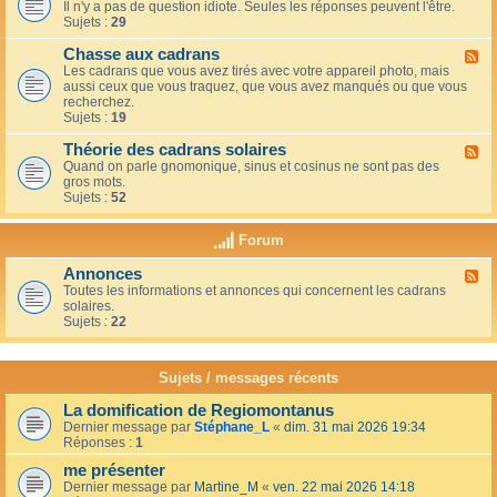
u
t
Il n'y a pas de question idiote. Seules les réponses peuvent l'être.
l
c
i
Sujets :
29
u
a
o
x
f
n
Chasse aux cadrans
-
F
é
s
L
Les cadrans que vous avez tirés avec votre appareil photo, mais
l
d
e
aussi ceux que vous traquez, que vous avez manqués ou que vous
u
u
c
recherchez.
x
c
o
Sujets :
19
-
o
i
C
i
n
Théorie des cadrans solaires
h
F
n
d
a
Quand on parle gnomonique, sinus et cosinus ne sont pas des
l
,
e
s
gros mots.
u
s
s
s
Sujets :
52
x
u
d
e
-
r
é
a
T
l
Forum
b
u
h
a
u
x
é
t
t
Annonces
c
F
o
e
a
a
Toutes les informations et annonces qui concernent les cadrans
l
r
r
n
d
solaires.
u
i
r
t
r
Sujets :
22
x
e
a
s
a
-
d
s
n
A
e
s
s
n
s
Sujets / messages récents
e
n
c
e
o
a
n
La domification de Regiomontanus
n
d
s
Dernier message par
Stéphane_L
«
dim. 31 mai 2026 19:34
c
r
o
Réponses :
1
e
a
l
s
n
me présenter
e
s
i
Dernier message par
Martine_M
«
ven. 22 mai 2026 14:18
s