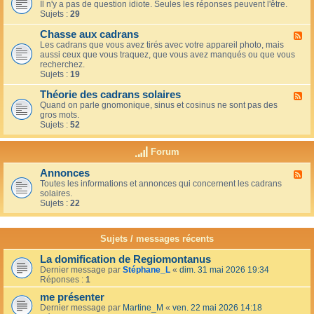
u
t
Il n'y a pas de question idiote. Seules les réponses peuvent l'être.
l
c
i
Sujets :
29
u
a
o
x
f
n
Chasse aux cadrans
-
F
é
s
L
Les cadrans que vous avez tirés avec votre appareil photo, mais
l
d
e
aussi ceux que vous traquez, que vous avez manqués ou que vous
u
u
c
recherchez.
x
c
o
Sujets :
19
-
o
i
C
i
n
Théorie des cadrans solaires
h
F
n
d
a
Quand on parle gnomonique, sinus et cosinus ne sont pas des
l
,
e
s
gros mots.
u
s
s
s
Sujets :
52
x
u
d
e
-
r
é
a
T
l
Forum
b
u
h
a
u
x
é
t
t
Annonces
c
F
o
e
a
a
Toutes les informations et annonces qui concernent les cadrans
l
r
r
n
d
solaires.
u
i
r
t
r
Sujets :
22
x
e
a
s
a
-
d
s
n
A
e
s
s
n
s
Sujets / messages récents
e
n
c
e
o
a
n
La domification de Regiomontanus
n
d
s
Dernier message par
Stéphane_L
«
dim. 31 mai 2026 19:34
c
r
o
Réponses :
1
e
a
l
s
n
me présenter
e
s
i
Dernier message par
Martine_M
«
ven. 22 mai 2026 14:18
s