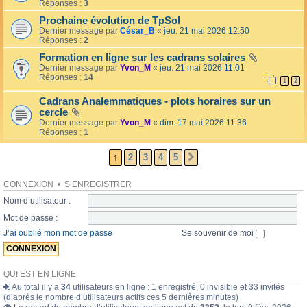
l
Réponses :
3
o
l
l
Prochaine évolution de TpSol
é
a
Dernier message par
César_B
«
jeu. 21 mai 2026 12:50
e
i
Réponses :
2
r
e
Formation en ligne sur les cadrans solaires
s
Dernier message par
Yvon_M
«
jeu. 21 mai 2026 11:01
Réponses :
14
1
2
Cadrans Analemmatiques - plots horaires sur un
cercle
Dernier message par
Yvon_M
«
dim. 17 mai 2026 11:36
Réponses :
1
1
2
3
4
5
SUIVANTE
CONNEXION
•
S’ENREGISTRER
Nom d’utilisateur :
Mot de passe :
J’ai oublié mon mot de passe
Se souvenir de moi
QUI EST EN LIGNE
Au total il y a
34
utilisateurs en ligne : 1 enregistré, 0 invisible et 33 invités
(d’après le nombre d’utilisateurs actifs ces 5 dernières minutes)