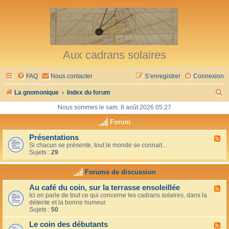
Aux cadrans solaires
FAQ
Nous contacter
S’enregistrer
Connexion
R
La gnomonique
Index du forum
e
Nous sommes le sam. 8 août 2026 05:27
c
Forum
h
Présentations
F
Si chacun se présente, tout le monde se connait...
l
e
Sujets :
29
u
r
x
-
Forums de discussion
c
P
r
h
Au café du coin, sur la terrasse ensoleillée
F
é
Ici on parle de tout ce qui concerne les cadrans solaires, dans la
l
s
e
détente et la bonne humeur.
u
e
Sujets :
50
x
n
r
-
t
Le coin des débutants
A
a
F