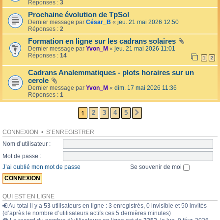
l
Réponses :
3
o
l
l
Prochaine évolution de TpSol
é
a
Dernier message par
César_B
«
jeu. 21 mai 2026 12:50
e
i
Réponses :
2
r
e
Formation en ligne sur les cadrans solaires
s
Dernier message par
Yvon_M
«
jeu. 21 mai 2026 11:01
Réponses :
14
1
2
Cadrans Analemmatiques - plots horaires sur un
cercle
Dernier message par
Yvon_M
«
dim. 17 mai 2026 11:36
Réponses :
1
1
2
3
4
5
SUIVANTE
CONNEXION
•
S’ENREGISTRER
Nom d’utilisateur :
Mot de passe :
J’ai oublié mon mot de passe
Se souvenir de moi
QUI EST EN LIGNE
Au total il y a
53
utilisateurs en ligne : 3 enregistrés, 0 invisible et 50 invités
(d’après le nombre d’utilisateurs actifs ces 5 dernières minutes)