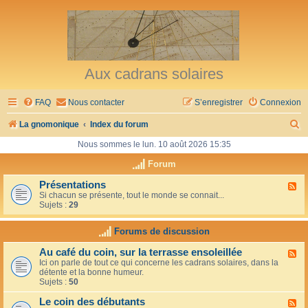
Aux cadrans solaires
FAQ
Nous contacter
S’enregistrer
Connexion
R
La gnomonique
Index du forum
e
Nous sommes le lun. 10 août 2026 15:35
c
Forum
h
Présentations
F
Si chacun se présente, tout le monde se connait...
l
e
Sujets :
29
u
r
x
-
Forums de discussion
c
P
r
h
Au café du coin, sur la terrasse ensoleillée
F
é
Ici on parle de tout ce qui concerne les cadrans solaires, dans la
l
s
e
détente et la bonne humeur.
u
e
Sujets :
50
x
n
r
-
t
Le coin des débutants
A
a
F