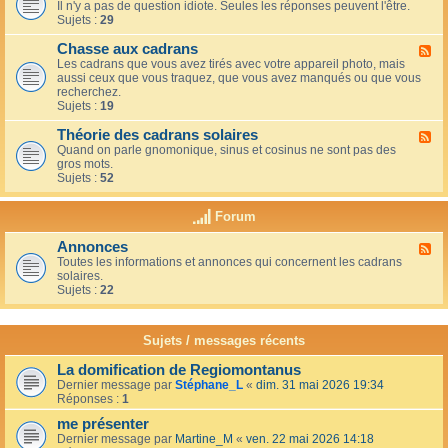
u
t
Il n'y a pas de question idiote. Seules les réponses peuvent l'être.
l
c
i
Sujets :
29
u
a
o
x
f
n
Chasse aux cadrans
-
F
é
s
L
Les cadrans que vous avez tirés avec votre appareil photo, mais
l
d
e
aussi ceux que vous traquez, que vous avez manqués ou que vous
u
u
c
recherchez.
x
c
o
Sujets :
19
-
o
i
C
i
n
Théorie des cadrans solaires
h
F
n
d
a
Quand on parle gnomonique, sinus et cosinus ne sont pas des
l
,
e
s
gros mots.
u
s
s
s
Sujets :
52
x
u
d
e
-
r
é
a
T
l
Forum
b
u
h
a
u
x
é
t
t
Annonces
c
F
o
e
a
a
Toutes les informations et annonces qui concernent les cadrans
l
r
r
n
d
solaires.
u
i
r
t
r
Sujets :
22
x
e
a
s
a
-
d
s
n
A
e
s
s
n
s
Sujets / messages récents
e
n
c
e
o
a
n
La domification de Regiomontanus
n
d
s
Dernier message par
Stéphane_L
«
dim. 31 mai 2026 19:34
c
r
o
Réponses :
1
e
a
l
s
n
me présenter
e
s
i
Dernier message par
Martine_M
«
ven. 22 mai 2026 14:18
s