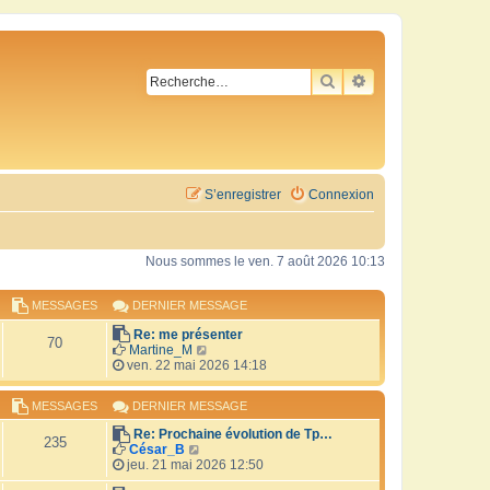
RECHERCHER
RECHERCHE AVA
S’enregistrer
Connexion
Nous sommes le ven. 7 août 2026 10:13
MESSAGES
DERNIER MESSAGE
Re: me présenter
70
V
Martine_M
o
ven. 22 mai 2026 14:18
i
r
MESSAGES
DERNIER MESSAGE
l
e
Re: Prochaine évolution de Tp…
d
235
V
César_B
e
o
jeu. 21 mai 2026 12:50
r
i
n