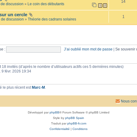
14
e
l
de discussion
»
Le coin des débutants
1
2
i
a
l
i
sur un cercle
l
r
1
é
 de discussion
»
Théorie des cadrans solaires
e
e
s
e :
J’ai oublié mon mot de passe
|
Se souvenir
 et 18 invités (d’après le nombre d’utilisateurs actifs ces 5 dernières minutes)
n. 9 févr. 2026 19:34
 le plus récent est
Marc-M
.
Nous cont
Développé par
phpBB
® Forum Software © phpBB Limited
Style by
phpBB Spain
Traduit par
phpBB-fr.com
Confidentialité
|
Conditions