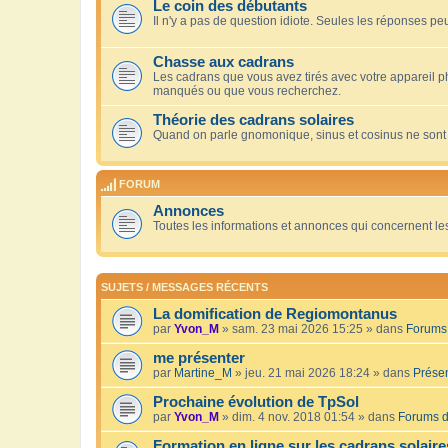
Le coin des débutants
Il n'y a pas de question idiote. Seules les réponses peu
Chasse aux cadrans
Les cadrans que vous avez tirés avec votre appareil 
manqués ou que vous recherchez.
Théorie des cadrans solaires
Quand on parle gnomonique, sinus et cosinus ne sont
FORUM
Annonces
Toutes les informations et annonces qui concernent le
SUJETS / MESSAGES RÉCENTS
La domification de Regiomontanus
par
Yvon_M
» sam. 23 mai 2026 15:25 » dans
Forums 
me présenter
par
Martine_M
» jeu. 21 mai 2026 18:24 » dans
Présen
Prochaine évolution de TpSol
par
Yvon_M
» dim. 4 nov. 2018 01:54 » dans
Forums d
Formation en ligne sur les cadrans solaire