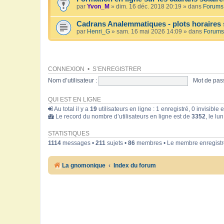
par
Yvon_M
» dim. 16 déc. 2018 20:19 » dans
Forums 
Cadrans Analemmatiques - plots horaires 
par
Henri_G
» sam. 16 mai 2026 14:09 » dans
Forums
CONNEXION
•
S’ENREGISTRER
Nom d’utilisateur :
Mot de pass
QUI EST EN LIGNE
Au total il y a
19
utilisateurs en ligne : 1 enregistré, 0 invisible
Le record du nombre d’utilisateurs en ligne est de
3352
, le lu
STATISTIQUES
1114
messages •
211
sujets •
86
membres • Le membre enregistré
La gnomonique
Index du forum