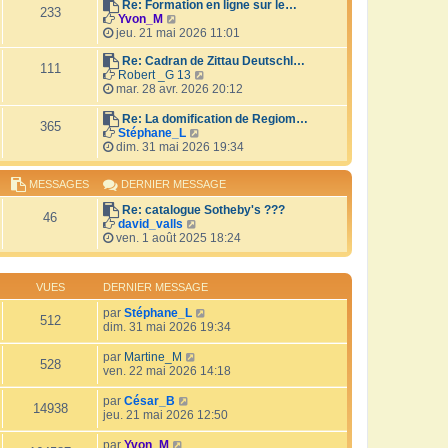
r
Re: Formation en ligne sur le…
i
233
V
l
Yvon_M
e
o
e
jeu. 21 mai 2026 11:01
r
i
d
m
r
e
Re: Cadran de Zittau Deutschl…
e
111
l
r
V
Robert _G 13
s
e
n
o
mar. 28 avr. 2026 20:12
s
d
i
i
a
e
e
r
Re: La domification de Regiom…
g
365
r
r
l
V
Stéphane_L
e
n
m
e
o
dim. 31 mai 2026 19:34
i
e
d
i
e
s
e
r
MESSAGES
DERNIER MESSAGE
r
s
r
l
m
a
n
e
Re: catalogue Sotheby's ???
e
g
i
d
46
V
david_valls
s
e
e
e
o
ven. 1 août 2025 18:24
s
r
r
i
a
m
n
r
g
e
i
l
e
s
e
VUES
DERNIER MESSAGE
e
s
r
d
a
par
Stéphane_L
m
512
e
g
dim. 31 mai 2026 19:34
e
r
e
s
n
s
par
Martine_M
i
528
a
ven. 22 mai 2026 14:18
e
g
r
e
par
César_B
m
14938
jeu. 21 mai 2026 12:50
e
s
par
Yvon_M
s