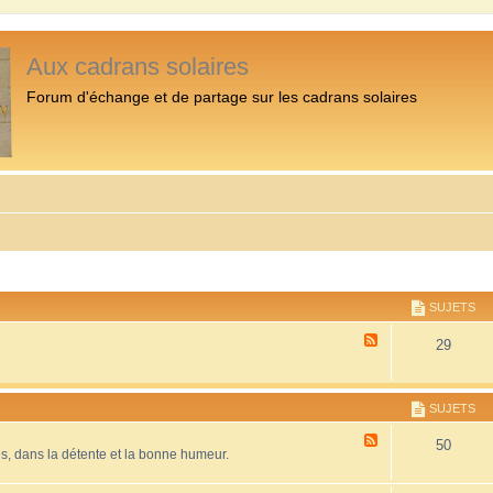
Aux cadrans solaires
Forum d'échange et de partage sur les cadrans solaires
SUJETS
F
29
l
u
x
-
SUJETS
P
r
F
50
é
es, dans la détente et la bonne humeur.
l
s
u
e
x
n