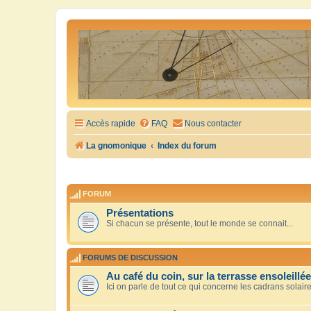
Accès rapide
FAQ
Nous contacter
La gnomonique
Index du forum
FORUM
Présentations
Si chacun se présente, tout le monde se connait...
FORUMS DE DISCUSSION
Au café du coin, sur la terrasse ensoleillée
Ici on parle de tout ce qui concerne les cadrans solair