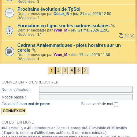
l
Réponses :
3
o
l
l
Prochaine évolution de TpSol
é
a
Dernier message par
César_B
«
jeu. 21 mai 2026 12:50
e
i
Réponses :
2
r
e
Formation en ligne sur les cadrans solaires
s
Dernier message par
Yvon_M
«
jeu. 21 mai 2026 11:01
Réponses :
14
1
2
Cadrans Analemmatiques - plots horaires sur un
cercle
Dernier message par
Yvon_M
«
dim. 17 mai 2026 11:36
Réponses :
1
1
2
3
4
5
SUIVANTE
CONNEXION
•
S’ENREGISTRER
Nom d’utilisateur :
Mot de passe :
J’ai oublié mon mot de passe
Se souvenir de moi
QUI EST EN LIGNE
Au total il y a
40
utilisateurs en ligne : 1 enregistré, 0 invisible et 39 invités
(d’après le nombre d’utilisateurs actifs ces 5 dernières minutes)