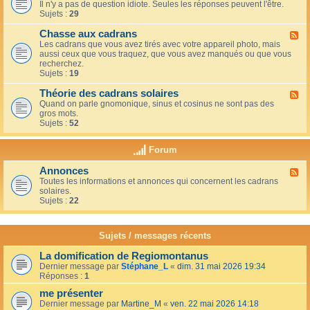
u
t
Il n'y a pas de question idiote. Seules les réponses peuvent l'être.
l
c
i
Sujets :
29
u
a
o
x
f
n
Chasse aux cadrans
-
F
é
s
L
Les cadrans que vous avez tirés avec votre appareil photo, mais
l
d
e
aussi ceux que vous traquez, que vous avez manqués ou que vous
u
u
c
recherchez.
x
c
o
Sujets :
19
-
o
i
C
i
n
Théorie des cadrans solaires
h
F
n
d
a
Quand on parle gnomonique, sinus et cosinus ne sont pas des
l
,
e
s
gros mots.
u
s
s
s
Sujets :
52
x
u
d
e
-
r
é
a
T
l
Forum
b
u
h
a
u
x
é
t
t
Annonces
c
F
o
e
a
a
Toutes les informations et annonces qui concernent les cadrans
l
r
r
n
d
solaires.
u
i
r
t
r
Sujets :
22
x
e
a
s
a
-
d
s
n
A
e
s
s
n
s
Sujets / messages récents
e
n
c
e
o
a
n
La domification de Regiomontanus
n
d
s
Dernier message par
Stéphane_L
«
dim. 31 mai 2026 19:34
c
r
o
Réponses :
1
e
a
l
s
n
me présenter
e
s
i
Dernier message par
Martine_M
«
ven. 22 mai 2026 14:18
s