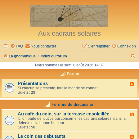
Aux cadrans solaires
FAQ
Nous contacter
S’enregistrer
Connexion
R
La gnomonique
Index du forum
e
Nous sommes le sam. 8 août 2026 14:37
c
Forum
h
Présentations
F
Si chacun se présente, tout le monde se connait...
l
e
Sujets :
29
u
r
x
-
Forums de discussion
c
P
r
h
Au café du coin, sur la terrasse ensoleillée
F
é
Ici on parle de tout ce qui concerne les cadrans solaires, dans la
l
s
e
détente et la bonne humeur.
u
e
Sujets :
50
x
n
r
-
t
Le coin des débutants
A
a
F