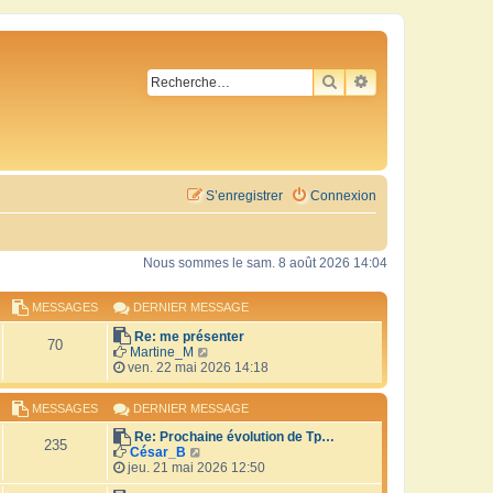
RECHERCHER
RECHERCHE AVA
S’enregistrer
Connexion
Nous sommes le sam. 8 août 2026 14:04
MESSAGES
DERNIER MESSAGE
Re: me présenter
70
V
Martine_M
o
ven. 22 mai 2026 14:18
i
r
MESSAGES
DERNIER MESSAGE
l
e
Re: Prochaine évolution de Tp…
d
235
V
César_B
e
o
jeu. 21 mai 2026 12:50
r
i
n