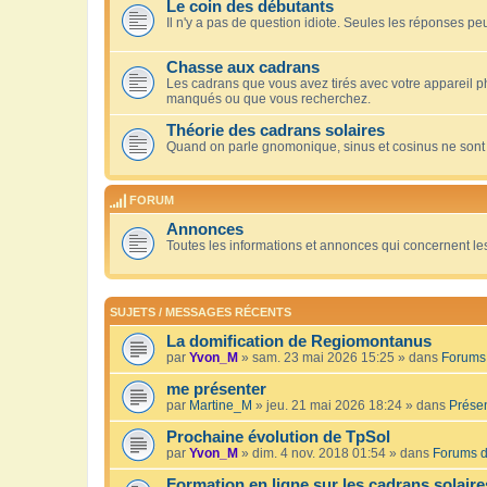
Le coin des débutants
Il n'y a pas de question idiote. Seules les réponses peu
Chasse aux cadrans
Les cadrans que vous avez tirés avec votre appareil 
manqués ou que vous recherchez.
Théorie des cadrans solaires
Quand on parle gnomonique, sinus et cosinus ne sont
FORUM
Annonces
Toutes les informations et annonces qui concernent le
SUJETS / MESSAGES RÉCENTS
La domification de Regiomontanus
par
Yvon_M
» sam. 23 mai 2026 15:25 » dans
Forums 
me présenter
par
Martine_M
» jeu. 21 mai 2026 18:24 » dans
Présen
Prochaine évolution de TpSol
par
Yvon_M
» dim. 4 nov. 2018 01:54 » dans
Forums d
Formation en ligne sur les cadrans solaire