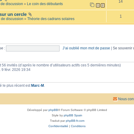
14
e
l
de discussion
»
Le coin des débutants
1
2
i
a
l
i
sur un cercle
l
r
1
é
 de discussion
»
Théorie des cadrans solaires
e
e
s
e :
J’ai oublié mon mot de passe
|
Se souvenir
 et 56 invités (d’après le nombre d’utilisateurs actifs ces 5 dernières minutes)
n. 9 févr. 2026 19:34
 le plus récent est
Marc-M
.
Nous cont
Développé par
phpBB
® Forum Software © phpBB Limited
Style by
phpBB Spain
Traduit par
phpBB-fr.com
Confidentialité
|
Conditions