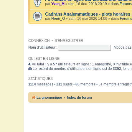
par
Yvon_M
» dim. 16 déc. 2018 20:19 » dans
Forums 
Cadrans Analemmatiques - plots horaires 
par
Henri_G
» sam. 16 mai 2026 14:09 » dans
Forums
CONNEXION
•
S’ENREGISTRER
Nom d’utilisateur :
Mot de pass
QUI EST EN LIGNE
Au total il y a
57
utilisateurs en ligne : 1 enregistré, 0 invisible
Le record du nombre d’utilisateurs en ligne est de
3352
, le lu
STATISTIQUES
1114
messages •
211
sujets •
86
membres • Le membre enregistré
La gnomonique
Index du forum