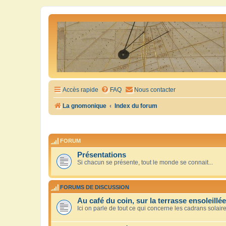
Accès rapide
FAQ
Nous contacter
La gnomonique
Index du forum
FORUM
Présentations
Si chacun se présente, tout le monde se connait...
FORUMS DE DISCUSSION
Au café du coin, sur la terrasse ensoleillée
Ici on parle de tout ce qui concerne les cadrans solair