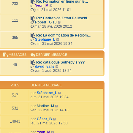
r
Re: Formation en ligne sur le…
i
233
V
l
Yvon_M
e
o
e
jeu. 21 mai 2026 11:01
r
i
d
m
r
e
Re: Cadran de Zittau Deutschl…
e
111
l
r
V
Robert _G 13
s
e
n
o
mar. 28 avr. 2026 20:12
s
d
i
i
a
e
e
r
Re: La domification de Regiom…
g
365
r
r
l
V
Stéphane_L
e
n
m
e
o
dim. 31 mai 2026 19:34
i
e
d
i
e
s
e
r
MESSAGES
DERNIER MESSAGE
r
s
r
l
m
a
n
e
Re: catalogue Sotheby's ???
e
g
i
d
46
V
david_valls
s
e
e
e
o
ven. 1 août 2025 18:24
s
r
r
i
a
m
n
r
g
e
i
l
e
s
e
VUES
DERNIER MESSAGE
e
s
r
d
a
par
Stéphane_L
m
517
e
g
dim. 31 mai 2026 19:34
e
r
e
s
n
s
par
Martine_M
i
531
a
ven. 22 mai 2026 14:18
e
g
r
e
par
César_B
m
14943
jeu. 21 mai 2026 12:50
e
s
par
Yvon_M
s