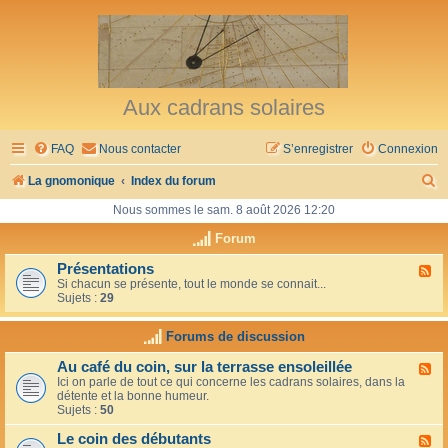
Aux cadrans solaires
FAQ
Nous contacter
S’enregistrer
Connexion
R
La gnomonique
Index du forum
e
Nous sommes le sam. 8 août 2026 12:20
c
Forum
h
Présentations
F
Si chacun se présente, tout le monde se connait...
l
e
Sujets :
29
u
r
x
-
Forums de discussion
c
P
r
h
Au café du coin, sur la terrasse ensoleillée
F
é
Ici on parle de tout ce qui concerne les cadrans solaires, dans la
l
s
e
détente et la bonne humeur.
u
e
Sujets :
50
x
n
r
-
t
Le coin des débutants
A
a
F