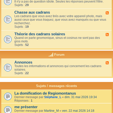
u
t
Il n'y a pas de question idiote. Seules les réponses peuvent l'être.
l
c
i
Sujets :
29
u
a
o
x
f
n
Chasse aux cadrans
-
F
é
s
L
Les cadrans que vous avez tirés avec votre appareil photo, mais
l
d
e
aussi ceux que vous traquez, que vous avez manqués ou que vous
u
u
c
recherchez.
x
c
o
Sujets :
19
-
o
i
C
i
n
Théorie des cadrans solaires
h
F
n
d
a
Quand on parle gnomonique, sinus et cosinus ne sont pas des
l
,
e
s
gros mots.
u
s
s
s
Sujets :
52
x
u
d
e
-
r
é
a
T
l
Forum
b
u
h
a
u
x
é
t
t
Annonces
c
F
o
e
a
a
Toutes les informations et annonces qui concernent les cadrans
l
r
r
n
d
solaires.
u
i
r
t
r
Sujets :
22
x
e
a
s
a
-
d
s
n
A
e
s
s
n
s
Sujets / messages récents
e
n
c
e
o
a
n
La domification de Regiomontanus
n
d
s
Dernier message par
Stéphane_L
«
dim. 31 mai 2026 19:34
c
r
o
Réponses :
1
e
a
l
s
n
me présenter
e
s
i
Dernier message par
Martine_M
«
ven. 22 mai 2026 14:18
s