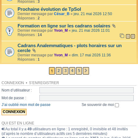
l
Réponses :
3
o
l
l
Prochaine évolution de TpSol
é
a
Dernier message par
César_B
«
jeu. 21 mai 2026 12:50
e
i
Réponses :
2
r
e
Formation en ligne sur les cadrans solaires
s
Dernier message par
Yvon_M
«
jeu. 21 mai 2026 11:01
Réponses :
14
1
2
Cadrans Analemmatiques - plots horaires sur un
cercle
Dernier message par
Yvon_M
«
dim. 17 mai 2026 11:36
Réponses :
1
1
2
3
4
5
SUIVANTE
CONNEXION
•
S’ENREGISTRER
Nom d’utilisateur :
Mot de passe :
J’ai oublié mon mot de passe
Se souvenir de moi
QUI EST EN LIGNE
Au total il y a
49
utilisateurs en ligne : 1 enregistré, 0 invisible et 48 invités
(d’après le nombre d’utilisateurs actifs ces 5 dernières minutes)