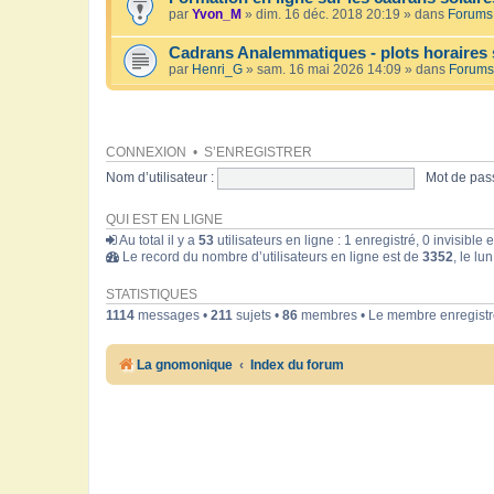
par
Yvon_M
» dim. 16 déc. 2018 20:19 » dans
Forums 
Cadrans Analemmatiques - plots horaires 
par
Henri_G
» sam. 16 mai 2026 14:09 » dans
Forums
CONNEXION
•
S’ENREGISTRER
Nom d’utilisateur :
Mot de pass
QUI EST EN LIGNE
Au total il y a
53
utilisateurs en ligne : 1 enregistré, 0 invisible
Le record du nombre d’utilisateurs en ligne est de
3352
, le lu
STATISTIQUES
1114
messages •
211
sujets •
86
membres • Le membre enregistré
La gnomonique
Index du forum