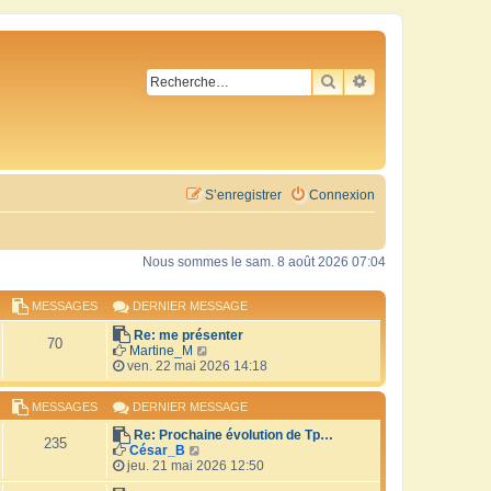
RECHERCHER
RECHERCHE AVA
S’enregistrer
Connexion
Nous sommes le sam. 8 août 2026 07:04
MESSAGES
DERNIER MESSAGE
Re: me présenter
70
V
Martine_M
o
ven. 22 mai 2026 14:18
i
r
MESSAGES
DERNIER MESSAGE
l
e
Re: Prochaine évolution de Tp…
d
235
V
César_B
e
o
jeu. 21 mai 2026 12:50
r
i
n