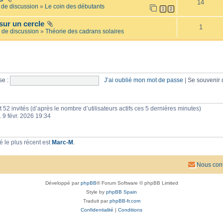
14
e
l
de discussion
»
Le coin des débutants
1
2
i
a
l
i
sur un cercle
l
r
1
é
 de discussion
»
Théorie des cadrans solaires
e
e
s
e :
J’ai oublié mon mot de passe
|
Se souvenir
 et 52 invités (d’après le nombre d’utilisateurs actifs ces 5 dernières minutes)
n. 9 févr. 2026 19:34
 le plus récent est
Marc-M
.
Nous cont
Développé par
phpBB
® Forum Software © phpBB Limited
Style by
phpBB Spain
Traduit par
phpBB-fr.com
Confidentialité
|
Conditions