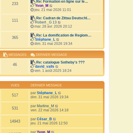
r
Re: Formation en ligne sur le…
i
233
V
l
Yvon_M
e
o
e
jeu. 21 mai 2026 11:01
r
i
d
m
r
e
Re: Cadran de Zittau Deutschl…
e
111
l
r
V
Robert _G 13
s
e
n
o
mar. 28 avr. 2026 20:12
s
d
i
i
a
e
e
r
Re: La domification de Regiom…
g
365
r
r
l
V
Stéphane_L
e
n
m
e
o
dim. 31 mai 2026 19:34
i
e
d
i
e
s
e
r
MESSAGES
DERNIER MESSAGE
r
s
r
l
m
a
n
e
Re: catalogue Sotheby's ???
e
g
i
d
46
V
david_valls
s
e
e
e
o
ven. 1 août 2025 18:24
s
r
r
i
a
m
n
r
g
e
i
l
e
s
e
VUES
DERNIER MESSAGE
e
s
r
d
a
par
Stéphane_L
m
517
e
g
dim. 31 mai 2026 19:34
e
r
e
s
n
s
par
Martine_M
i
531
a
ven. 22 mai 2026 14:18
e
g
r
e
par
César_B
m
14943
jeu. 21 mai 2026 12:50
e
s
par
Yvon_M
s