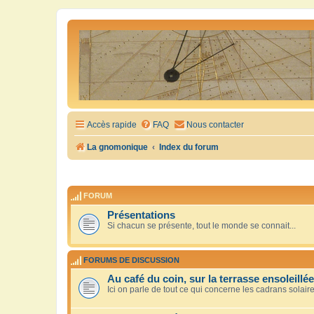
Accès rapide
FAQ
Nous contacter
La gnomonique
Index du forum
FORUM
Présentations
Si chacun se présente, tout le monde se connait...
FORUMS DE DISCUSSION
Au café du coin, sur la terrasse ensoleillée
Ici on parle de tout ce qui concerne les cadrans solair