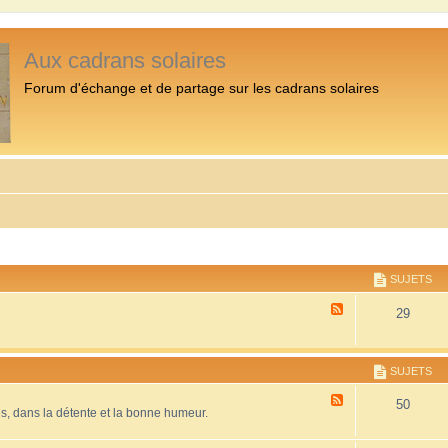
Aux cadrans solaires
Forum d'échange et de partage sur les cadrans solaires
SUJETS
F
29
l
u
x
-
SUJETS
P
r
F
50
é
es, dans la détente et la bonne humeur.
l
s
u
e
x
n