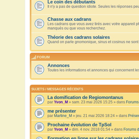
Le coin des débutants
Il n'y a pas de question idiote. Seules les réponses peu
Chasse aux cadrans
Les cadrans que vous avez tirés avec votre appareil 
manqués ou que vous recherchez.
Théorie des cadrans solaires
Quand on parle gnomonique, sinus et cosinus ne sont
FORUM
Annonces
Toutes les informations et annonces qui concernent le
SUJETS / MESSAGES RÉCENTS
La domification de Regiomontanus
par
Yvon_M
» sam. 23 mai 2026 15:25 » dans
Forums 
me présenter
par
Martine_M
» jeu. 21 mai 2026 18:24 » dans
Présen
Prochaine évolution de TpSol
par
Yvon_M
» dim. 4 nov. 2018 01:54 » dans
Forums d
Formation en ligne sur les cadrans solaire