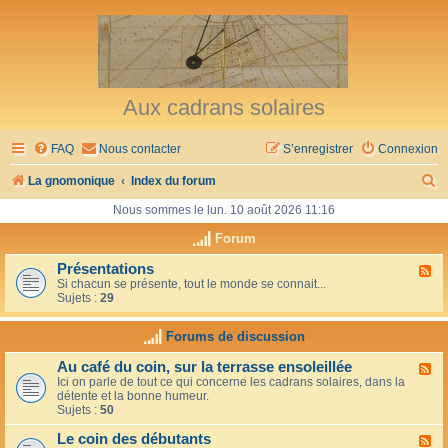
Aux cadrans solaires
FAQ
Nous contacter
S’enregistrer
Connexion
R
La gnomonique
Index du forum
e
Nous sommes le lun. 10 août 2026 11:16
c
Forum
h
Présentations
F
Si chacun se présente, tout le monde se connait...
l
e
Sujets :
29
u
r
x
-
Forums de discussion
c
P
r
h
Au café du coin, sur la terrasse ensoleillée
F
é
Ici on parle de tout ce qui concerne les cadrans solaires, dans la
l
s
e
détente et la bonne humeur.
u
e
Sujets :
50
x
n
r
-
t
Le coin des débutants
A
a
F