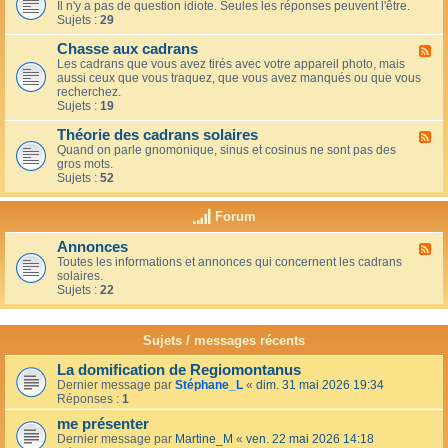
u
t
Il n'y a pas de question idiote. Seules les réponses peuvent l'être.
l
c
i
Sujets :
29
u
a
o
x
f
n
Chasse aux cadrans
-
F
é
s
L
Les cadrans que vous avez tirés avec votre appareil photo, mais
l
d
e
aussi ceux que vous traquez, que vous avez manqués ou que vous
u
u
c
recherchez.
x
c
o
Sujets :
19
-
o
i
C
i
n
Théorie des cadrans solaires
h
F
n
d
a
Quand on parle gnomonique, sinus et cosinus ne sont pas des
l
,
e
s
gros mots.
u
s
s
s
Sujets :
52
x
u
d
e
-
r
é
a
T
l
Forum
b
u
h
a
u
x
é
t
t
Annonces
c
F
o
e
a
a
Toutes les informations et annonces qui concernent les cadrans
l
r
r
n
d
solaires.
u
i
r
t
r
Sujets :
22
x
e
a
s
a
-
d
s
n
A
e
s
s
n
s
Sujets / messages récents
e
n
c
e
o
a
n
La domification de Regiomontanus
n
d
s
Dernier message par
Stéphane_L
«
dim. 31 mai 2026 19:34
c
r
o
Réponses :
1
e
a
l
s
n
me présenter
e
s
i
Dernier message par
Martine_M
«
ven. 22 mai 2026 14:18
s