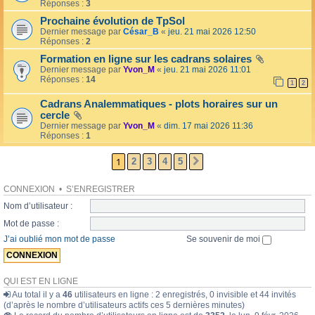
l
Réponses :
3
o
l
l
Prochaine évolution de TpSol
é
a
Dernier message par
César_B
«
jeu. 21 mai 2026 12:50
e
i
Réponses :
2
r
e
Formation en ligne sur les cadrans solaires
s
Dernier message par
Yvon_M
«
jeu. 21 mai 2026 11:01
Réponses :
14
1
2
Cadrans Analemmatiques - plots horaires sur un
cercle
Dernier message par
Yvon_M
«
dim. 17 mai 2026 11:36
Réponses :
1
1
2
3
4
5
SUIVANTE
CONNEXION
•
S’ENREGISTRER
Nom d’utilisateur :
Mot de passe :
J’ai oublié mon mot de passe
Se souvenir de moi
QUI EST EN LIGNE
Au total il y a
46
utilisateurs en ligne : 2 enregistrés, 0 invisible et 44 invités
(d’après le nombre d’utilisateurs actifs ces 5 dernières minutes)