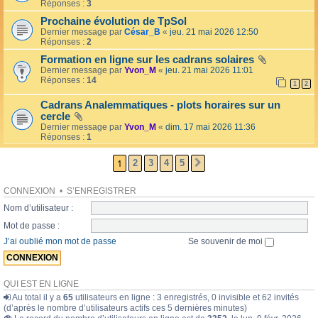
l
Réponses :
3
o
l
l
Prochaine évolution de TpSol
é
a
Dernier message par
César_B
«
jeu. 21 mai 2026 12:50
e
i
Réponses :
2
r
e
Formation en ligne sur les cadrans solaires
s
Dernier message par
Yvon_M
«
jeu. 21 mai 2026 11:01
Réponses :
14
1
2
Cadrans Analemmatiques - plots horaires sur un
cercle
Dernier message par
Yvon_M
«
dim. 17 mai 2026 11:36
Réponses :
1
1
2
3
4
5
SUIVANTE
CONNEXION
•
S’ENREGISTRER
Nom d’utilisateur :
Mot de passe :
J’ai oublié mon mot de passe
Se souvenir de moi
QUI EST EN LIGNE
Au total il y a
65
utilisateurs en ligne : 3 enregistrés, 0 invisible et 62 invités
(d’après le nombre d’utilisateurs actifs ces 5 dernières minutes)