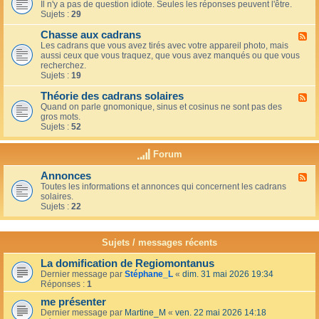
u
t
Il n'y a pas de question idiote. Seules les réponses peuvent l'être.
l
c
i
Sujets :
29
u
a
o
x
f
n
Chasse aux cadrans
-
F
é
s
L
Les cadrans que vous avez tirés avec votre appareil photo, mais
l
d
e
aussi ceux que vous traquez, que vous avez manqués ou que vous
u
u
c
recherchez.
x
c
o
Sujets :
19
-
o
i
C
i
n
Théorie des cadrans solaires
h
F
n
d
a
Quand on parle gnomonique, sinus et cosinus ne sont pas des
l
,
e
s
gros mots.
u
s
s
s
Sujets :
52
x
u
d
e
-
r
é
a
T
l
Forum
b
u
h
a
u
x
é
t
t
Annonces
c
F
o
e
a
a
Toutes les informations et annonces qui concernent les cadrans
l
r
r
n
d
solaires.
u
i
r
t
r
Sujets :
22
x
e
a
s
a
-
d
s
n
A
e
s
s
n
s
Sujets / messages récents
e
n
c
e
o
a
n
La domification de Regiomontanus
n
d
s
Dernier message par
Stéphane_L
«
dim. 31 mai 2026 19:34
c
r
o
Réponses :
1
e
a
l
s
n
me présenter
e
s
i
Dernier message par
Martine_M
«
ven. 22 mai 2026 14:18
s