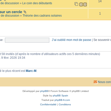
14
e
l
de discussion
»
Le coin des débutants
1
2
i
a
l
i
sur un cercle
l
r
1
é
 de discussion
»
Théorie des cadrans solaires
e
e
s
e :
J’ai oublié mon mot de passe
|
Se souvenir
 et 58 invités (d’après le nombre d’utilisateurs actifs ces 5 dernières minutes)
n. 9 févr. 2026 19:34
 le plus récent est
Marc-M
.
Nous cont
Développé par
phpBB
® Forum Software © phpBB Limited
Style by
phpBB Spain
Traduit par
phpBB-fr.com
Confidentialité
|
Conditions