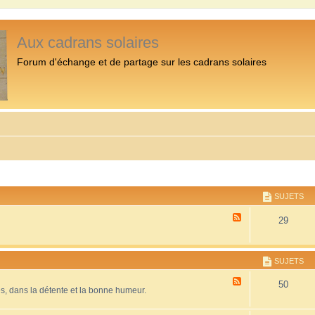
Aux cadrans solaires
Forum d'échange et de partage sur les cadrans solaires
SUJETS
F
29
l
u
x
-
SUJETS
P
r
F
50
é
es, dans la détente et la bonne humeur.
l
s
u
e
x
n