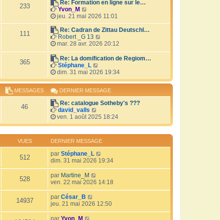
r
Re: Formation en ligne sur le…
i
233
V
l
Yvon_M
e
o
e
jeu. 21 mai 2026 11:01
r
i
d
m
r
e
Re: Cadran de Zittau Deutschl…
e
111
l
r
V
Robert _G 13
s
e
n
o
mar. 28 avr. 2026 20:12
s
d
i
i
a
e
e
r
Re: La domification de Regiom…
g
365
r
r
l
V
Stéphane_L
e
n
m
e
o
dim. 31 mai 2026 19:34
i
e
d
i
e
s
e
r
MESSAGES
DERNIER MESSAGE
r
s
r
l
m
a
n
e
Re: catalogue Sotheby's ???
e
g
i
d
46
V
david_valls
s
e
e
e
o
ven. 1 août 2025 18:24
s
r
r
i
a
m
n
r
g
e
i
l
e
s
e
VUES
DERNIER MESSAGE
e
s
r
d
a
par
Stéphane_L
m
512
e
g
dim. 31 mai 2026 19:34
e
r
e
s
n
s
par
Martine_M
i
528
a
ven. 22 mai 2026 14:18
e
g
r
e
par
César_B
m
14937
jeu. 21 mai 2026 12:50
e
s
par
Yvon_M
s