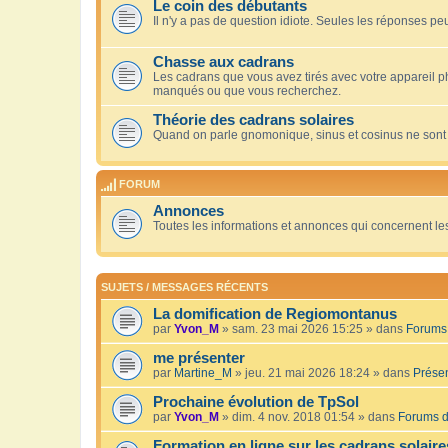
Le coin des débutants
Il n'y a pas de question idiote. Seules les réponses peu
Chasse aux cadrans
Les cadrans que vous avez tirés avec votre appareil 
manqués ou que vous recherchez.
Théorie des cadrans solaires
Quand on parle gnomonique, sinus et cosinus ne sont
FORUM
Annonces
Toutes les informations et annonces qui concernent le
SUJETS / MESSAGES RÉCENTS
La domification de Regiomontanus
par
Yvon_M
» sam. 23 mai 2026 15:25 » dans
Forums 
me présenter
par
Martine_M
» jeu. 21 mai 2026 18:24 » dans
Présen
Prochaine évolution de TpSol
par
Yvon_M
» dim. 4 nov. 2018 01:54 » dans
Forums d
Formation en ligne sur les cadrans solaire