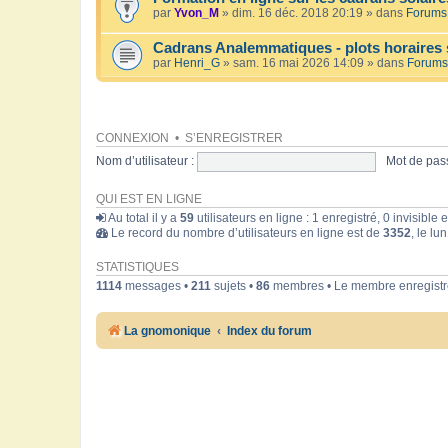
par
Yvon_M
» dim. 16 déc. 2018 20:19 » dans
Forums 
Cadrans Analemmatiques - plots horaires 
par
Henri_G
» sam. 16 mai 2026 14:09 » dans
Forums
CONNEXION
•
S’ENREGISTRER
Nom d’utilisateur :
Mot de pass
QUI EST EN LIGNE
Au total il y a
59
utilisateurs en ligne : 1 enregistré, 0 invisible
Le record du nombre d’utilisateurs en ligne est de
3352
, le lu
STATISTIQUES
1114
messages •
211
sujets •
86
membres • Le membre enregistré
La gnomonique
Index du forum