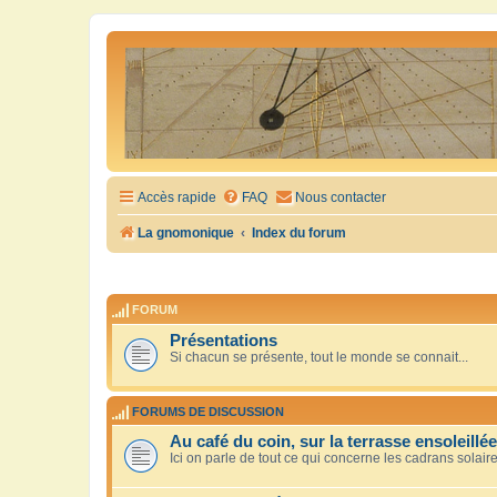
Accès rapide
FAQ
Nous contacter
La gnomonique
Index du forum
FORUM
Présentations
Si chacun se présente, tout le monde se connait...
FORUMS DE DISCUSSION
Au café du coin, sur la terrasse ensoleillée
Ici on parle de tout ce qui concerne les cadrans solair