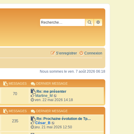
RECHERCHER
RECHERCHE AVA
S’enregistrer
Connexion
Nous sommes le ven. 7 août 2026 06:18
MESSAGES
DERNIER MESSAGE
Re: me présenter
70
V
Martine_M
o
ven. 22 mai 2026 14:18
i
r
MESSAGES
DERNIER MESSAGE
l
e
Re: Prochaine évolution de Tp…
d
235
V
César_B
e
o
jeu. 21 mai 2026 12:50
r
i
n