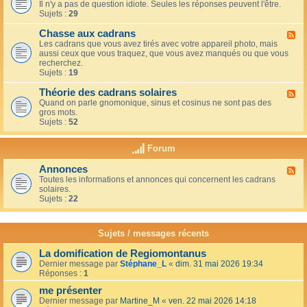
u
t
Il n'y a pas de question idiote. Seules les réponses peuvent l'être.
l
c
i
Sujets :
29
u
a
o
x
f
n
Chasse aux cadrans
-
F
é
s
L
Les cadrans que vous avez tirés avec votre appareil photo, mais
l
d
e
aussi ceux que vous traquez, que vous avez manqués ou que vous
u
u
c
recherchez.
x
c
o
Sujets :
19
-
o
i
C
i
n
Théorie des cadrans solaires
h
F
n
d
a
Quand on parle gnomonique, sinus et cosinus ne sont pas des
l
,
e
s
gros mots.
u
s
s
s
Sujets :
52
x
u
d
e
-
r
é
a
T
l
Forum
b
u
h
a
u
x
é
t
t
Annonces
c
F
o
e
a
a
Toutes les informations et annonces qui concernent les cadrans
l
r
r
n
d
solaires.
u
i
r
t
r
Sujets :
22
x
e
a
s
a
-
d
s
n
A
e
s
s
n
s
Sujets / messages récents
e
n
c
e
o
a
n
La domification de Regiomontanus
n
d
s
Dernier message par
Stéphane_L
«
dim. 31 mai 2026 19:34
c
r
o
Réponses :
1
e
a
l
s
n
me présenter
e
s
i
Dernier message par
Martine_M
«
ven. 22 mai 2026 14:18
s