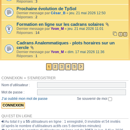
l
Réponses :
3
o
l
l
Prochaine évolution de TpSol
é
a
Dernier message par
César_B
«
jeu. 21 mai 2026 12:50
e
i
Réponses :
2
r
e
Formation en ligne sur les cadrans solaires
s
Dernier message par
Yvon_M
«
jeu. 21 mai 2026 11:01
Réponses :
14
1
2
Cadrans Analemmatiques - plots horaires sur un
cercle
Dernier message par
Yvon_M
«
dim. 17 mai 2026 11:36
Réponses :
1
1
2
3
4
5
SUIVANTE
CONNEXION
•
S’ENREGISTRER
Nom d’utilisateur :
Mot de passe :
J’ai oublié mon mot de passe
Se souvenir de moi
QUI EST EN LIGNE
Au total il y a
55
utilisateurs en ligne : 1 enregistré, 0 invisible et 54 invités
(d’après le nombre d’utilisateurs actifs ces 5 dernières minutes)