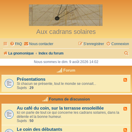
Aux cadrans solaires
FAQ
Nous contacter
S’enregistrer
Connexion
R
La gnomonique
Index du forum
e
Nous sommes le dim. 9 août 2026 14:02
c
Forum
h
Présentations
F
Si chacun se présente, tout le monde se connait...
l
e
Sujets :
29
u
r
x
-
Forums de discussion
c
P
r
h
Au café du coin, sur la terrasse ensoleillée
F
é
Ici on parle de tout ce qui concerne les cadrans solaires, dans la
l
s
e
détente et la bonne humeur.
u
e
Sujets :
50
x
n
r
-
t
Le coin des débutants
A
a
F