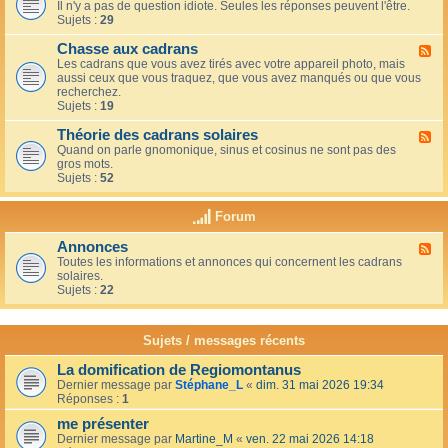
u
t
Il n'y a pas de question idiote. Seules les réponses peuvent l'être.
l
c
i
Sujets :
29
u
a
o
x
f
n
Chasse aux cadrans
-
F
é
s
L
Les cadrans que vous avez tirés avec votre appareil photo, mais
l
d
e
aussi ceux que vous traquez, que vous avez manqués ou que vous
u
u
c
recherchez.
x
c
o
Sujets :
19
-
o
i
C
i
n
Théorie des cadrans solaires
h
F
n
d
a
Quand on parle gnomonique, sinus et cosinus ne sont pas des
l
,
e
s
gros mots.
u
s
s
s
Sujets :
52
x
u
d
e
-
r
é
a
T
l
Forum
b
u
h
a
u
x
é
t
t
Annonces
c
F
o
e
a
a
Toutes les informations et annonces qui concernent les cadrans
l
r
r
n
d
solaires.
u
i
r
t
r
Sujets :
22
x
e
a
s
a
-
d
s
n
A
e
s
s
n
s
Sujets / messages récents
e
n
c
e
o
a
n
La domification de Regiomontanus
n
d
s
Dernier message par
Stéphane_L
«
dim. 31 mai 2026 19:34
c
r
o
Réponses :
1
e
a
l
s
n
me présenter
e
s
i
Dernier message par
Martine_M
«
ven. 22 mai 2026 14:18
s