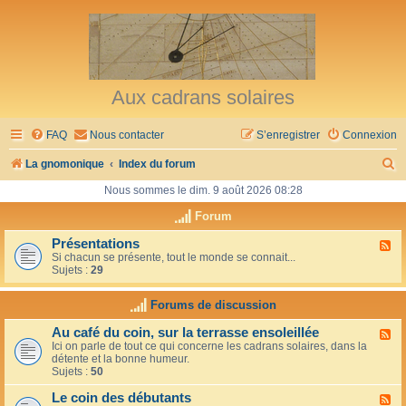
Aux cadrans solaires
FAQ
Nous contacter
S’enregistrer
Connexion
R
La gnomonique
Index du forum
e
Nous sommes le dim. 9 août 2026 08:28
c
Forum
h
Présentations
F
Si chacun se présente, tout le monde se connait...
l
e
Sujets :
29
u
r
x
-
Forums de discussion
c
P
r
h
Au café du coin, sur la terrasse ensoleillée
F
é
Ici on parle de tout ce qui concerne les cadrans solaires, dans la
l
s
e
détente et la bonne humeur.
u
e
Sujets :
50
x
n
r
-
t
Le coin des débutants
A
a
F