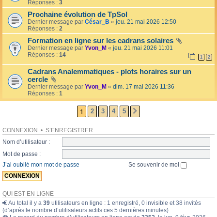
l
Réponses :
3
o
l
l
Prochaine évolution de TpSol
é
a
Dernier message par
César_B
«
jeu. 21 mai 2026 12:50
e
i
Réponses :
2
r
e
Formation en ligne sur les cadrans solaires
s
Dernier message par
Yvon_M
«
jeu. 21 mai 2026 11:01
Réponses :
14
1
2
Cadrans Analemmatiques - plots horaires sur un
cercle
Dernier message par
Yvon_M
«
dim. 17 mai 2026 11:36
Réponses :
1
1
2
3
4
5
SUIVANTE
CONNEXION
•
S’ENREGISTRER
Nom d’utilisateur :
Mot de passe :
J’ai oublié mon mot de passe
Se souvenir de moi
QUI EST EN LIGNE
Au total il y a
39
utilisateurs en ligne : 1 enregistré, 0 invisible et 38 invités
(d’après le nombre d’utilisateurs actifs ces 5 dernières minutes)