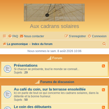
Aux cadrans solaires
FAQ
Nous contacter
S’enregistrer
Connexion
R
La gnomonique
Index du forum
e
Nous sommes le sam. 8 août 2026 10:06
c
Forum
h
Présentations
F
Si chacun se présente, tout le monde se connait...
l
e
Sujets :
29
u
r
x
-
Forums de discussion
c
P
r
h
Au café du coin, sur la terrasse ensoleillée
F
é
Ici on parle de tout ce qui concerne les cadrans solaires, dans la
l
s
e
détente et la bonne humeur.
u
e
Sujets :
50
x
n
r
-
t
Le coin des débutants
A
a
F