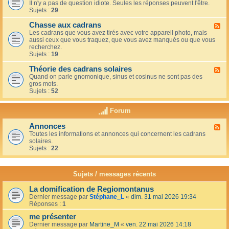
u
t
Il n'y a pas de question idiote. Seules les réponses peuvent l'être.
l
c
i
Sujets :
29
u
a
o
x
f
n
Chasse aux cadrans
-
F
é
s
L
Les cadrans que vous avez tirés avec votre appareil photo, mais
l
d
e
aussi ceux que vous traquez, que vous avez manqués ou que vous
u
u
c
recherchez.
x
c
o
Sujets :
19
-
o
i
C
i
n
Théorie des cadrans solaires
h
F
n
d
a
Quand on parle gnomonique, sinus et cosinus ne sont pas des
l
,
e
s
gros mots.
u
s
s
s
Sujets :
52
x
u
d
e
-
r
é
a
T
l
Forum
b
u
h
a
u
x
é
t
t
Annonces
c
F
o
e
a
a
Toutes les informations et annonces qui concernent les cadrans
l
r
r
n
d
solaires.
u
i
r
t
r
Sujets :
22
x
e
a
s
a
-
d
s
n
A
e
s
s
n
s
Sujets / messages récents
e
n
c
e
o
a
n
La domification de Regiomontanus
n
d
s
Dernier message par
Stéphane_L
«
dim. 31 mai 2026 19:34
c
r
o
Réponses :
1
e
a
l
s
n
me présenter
e
s
i
Dernier message par
Martine_M
«
ven. 22 mai 2026 14:18
s