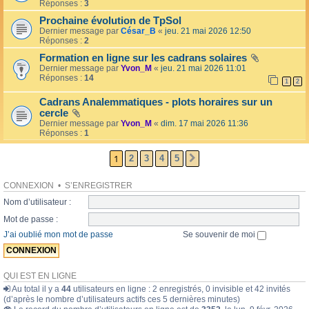
l
Réponses :
3
o
l
l
Prochaine évolution de TpSol
é
a
Dernier message par
César_B
«
jeu. 21 mai 2026 12:50
e
i
Réponses :
2
r
e
Formation en ligne sur les cadrans solaires
s
Dernier message par
Yvon_M
«
jeu. 21 mai 2026 11:01
Réponses :
14
1
2
Cadrans Analemmatiques - plots horaires sur un
cercle
Dernier message par
Yvon_M
«
dim. 17 mai 2026 11:36
Réponses :
1
1
2
3
4
5
SUIVANTE
CONNEXION
•
S’ENREGISTRER
Nom d’utilisateur :
Mot de passe :
J’ai oublié mon mot de passe
Se souvenir de moi
QUI EST EN LIGNE
Au total il y a
44
utilisateurs en ligne : 2 enregistrés, 0 invisible et 42 invités
(d’après le nombre d’utilisateurs actifs ces 5 dernières minutes)