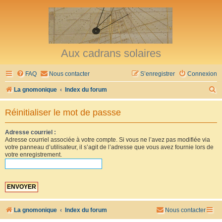
Aux cadrans solaires
FAQ
Nous contacter
S’enregistrer
Connexion
R
La gnomonique
Index du forum
e
Réinitialiser le mot de passse
c
h
Adresse courriel :
Adresse courriel associée à votre compte. Si vous ne l’avez pas modifiée via
e
votre panneau d’utilisateur, il s’agit de l’adresse que vous avez fournie lors de
r
votre enregistrement.
c
h
e
r
La gnomonique
Index du forum
Nous contacter