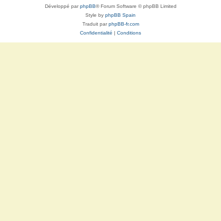
Développé par
phpBB
® Forum Software © phpBB Limited
Style by
phpBB Spain
Traduit par
phpBB-fr.com
Confidentialité
|
Conditions