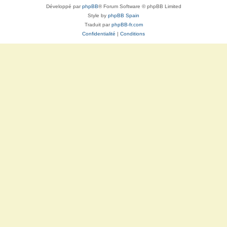
Développé par
phpBB
® Forum Software © phpBB Limited
Style by
phpBB Spain
Traduit par
phpBB-fr.com
Confidentialité
|
Conditions