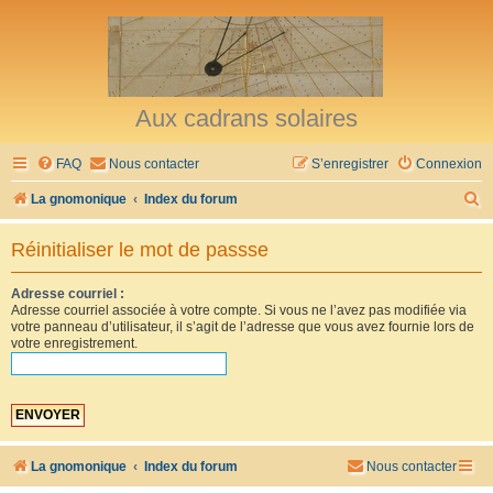
Aux cadrans solaires
FAQ
Nous contacter
S’enregistrer
Connexion
R
La gnomonique
Index du forum
e
Réinitialiser le mot de passse
c
h
Adresse courriel :
Adresse courriel associée à votre compte. Si vous ne l’avez pas modifiée via
e
votre panneau d’utilisateur, il s’agit de l’adresse que vous avez fournie lors de
r
votre enregistrement.
c
h
e
r
La gnomonique
Index du forum
Nous contacter