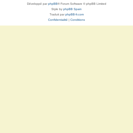
Développé par
phpBB
® Forum Software © phpBB Limited
Style by
phpBB Spain
Traduit par
phpBB-fr.com
Confidentialité
|
Conditions