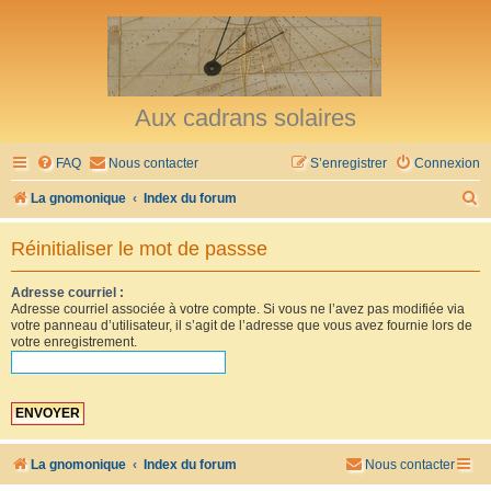
Aux cadrans solaires
FAQ
Nous contacter
S’enregistrer
Connexion
R
La gnomonique
Index du forum
e
Réinitialiser le mot de passse
c
h
Adresse courriel :
Adresse courriel associée à votre compte. Si vous ne l’avez pas modifiée via
e
votre panneau d’utilisateur, il s’agit de l’adresse que vous avez fournie lors de
r
votre enregistrement.
c
h
e
r
La gnomonique
Index du forum
Nous contacter