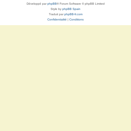
Développé par
phpBB
® Forum Software © phpBB Limited
Style by
phpBB Spain
Traduit par
phpBB-fr.com
Confidentialité
|
Conditions