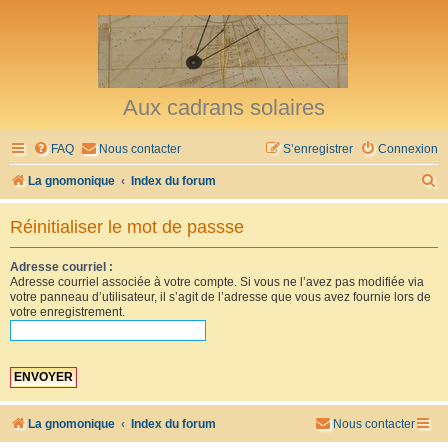
Aux cadrans solaires
FAQ
Nous contacter
S’enregistrer
Connexion
R
La gnomonique
Index du forum
e
Réinitialiser le mot de passse
c
h
Adresse courriel :
Adresse courriel associée à votre compte. Si vous ne l’avez pas modifiée via
e
votre panneau d’utilisateur, il s’agit de l’adresse que vous avez fournie lors de
r
votre enregistrement.
c
h
e
r
La gnomonique
Index du forum
Nous contacter