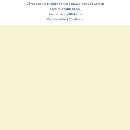
Développé par
phpBB
® Forum Software © phpBB Limited
Style by
phpBB Spain
Traduit par
phpBB-fr.com
Confidentialité
|
Conditions