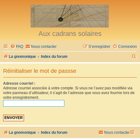
Aux cadrans solaires
FAQ
Nous contacter
S’enregistrer
Connexion
R
La gnomonique
Index du forum
e
Réinitialiser le mot de passse
c
h
Adresse courriel :
Adresse courriel associée à votre compte. Si vous ne l’avez pas modifiée via
e
votre panneau d’utilisateur, il s’agit de l’adresse que vous avez fournie lors de
r
votre enregistrement.
c
h
e
r
La gnomonique
Index du forum
Nous contacter