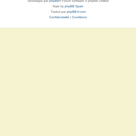
Développé par
phpBB
® Forum Software © phpBB Limited
Style by
phpBB Spain
Traduit par
phpBB-fr.com
Confidentialité
|
Conditions