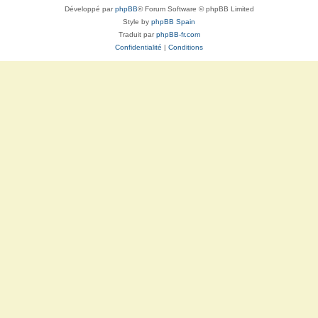
Développé par
phpBB
® Forum Software © phpBB Limited
Style by
phpBB Spain
Traduit par
phpBB-fr.com
Confidentialité
|
Conditions