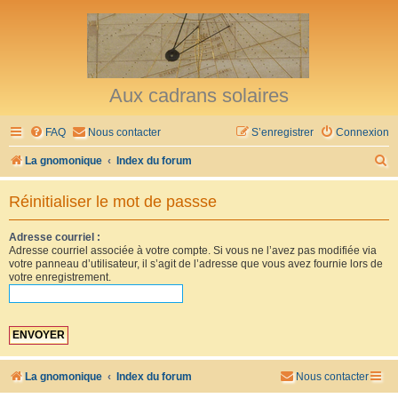
Aux cadrans solaires
FAQ
Nous contacter
S’enregistrer
Connexion
R
La gnomonique
Index du forum
e
Réinitialiser le mot de passse
c
h
Adresse courriel :
Adresse courriel associée à votre compte. Si vous ne l’avez pas modifiée via
e
votre panneau d’utilisateur, il s’agit de l’adresse que vous avez fournie lors de
r
votre enregistrement.
c
h
e
r
La gnomonique
Index du forum
Nous contacter