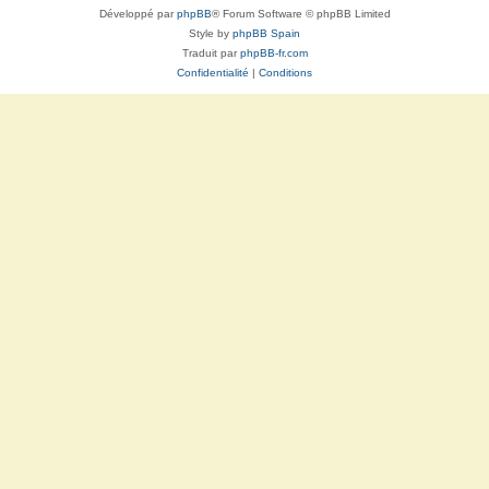
Développé par
phpBB
® Forum Software © phpBB Limited
Style by
phpBB Spain
Traduit par
phpBB-fr.com
Confidentialité
|
Conditions