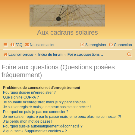
Aux cadrans solaires
FAQ
Nous contacter
S’enregistrer
Connexion
R
La gnomonique
Index du forum
Foire aux questions (Questions posées fréquemment)
e
Foire aux questions (Questions posées
c
fréquemment)
h
e
Problèmes de connexion et d’enregistrement
Pourquoi dois-je m’enregistrer ?
r
Que signifie COPPA ?
c
Je souhaite m’enregistrer, mais je n’y parviens pas !
Je suis enregistré mais je ne peux pas me connecter !
h
Pourquoi ne puis-je pas me connecter ?
Je me suis enregistré par le passé mais je ne peux plus me connecter ?!
e
J’ai perdu mon mot de passe !
r
Pourquoi suis-je automatiquement déconnecté ?
À quoi sert « Supprimer les cookies » ?