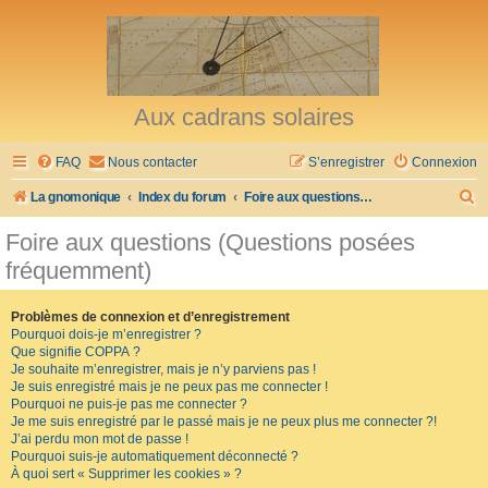
Aux cadrans solaires
FAQ
Nous contacter
S’enregistrer
Connexion
R
La gnomonique
Index du forum
Foire aux questions (Questions posées fréquemment)
e
Foire aux questions (Questions posées
c
fréquemment)
h
e
Problèmes de connexion et d’enregistrement
Pourquoi dois-je m’enregistrer ?
r
Que signifie COPPA ?
c
Je souhaite m’enregistrer, mais je n’y parviens pas !
Je suis enregistré mais je ne peux pas me connecter !
h
Pourquoi ne puis-je pas me connecter ?
Je me suis enregistré par le passé mais je ne peux plus me connecter ?!
e
J’ai perdu mon mot de passe !
r
Pourquoi suis-je automatiquement déconnecté ?
À quoi sert « Supprimer les cookies » ?