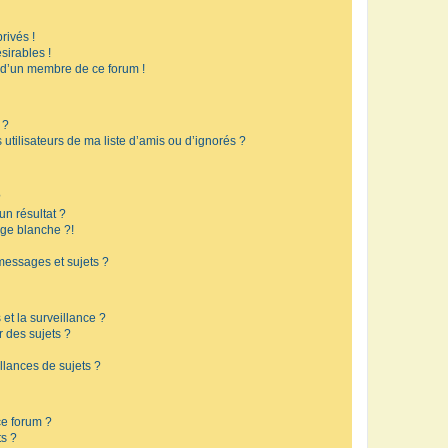
rivés !
sirables !
f d’un membre de ce forum !
 ?
utilisateurs de ma liste d’amis ou d’ignorés ?
?
n résultat ?
ge blanche ?!
messages et sujets ?
 et la surveillance ?
r des sujets ?
lances de sujets ?
 ce forum ?
ts ?