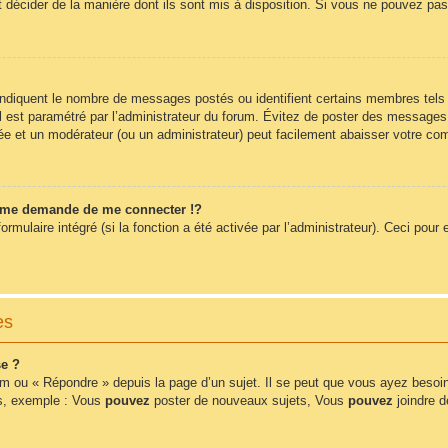
t décider de la manière dont ils sont mis à disposition. Si vous ne pouvez pas 
 indiquent le nombre de messages postés ou identifient certains membres tels
 il est paramétré par l’administrateur du forum. Évitez de poster des messages
érée et un modérateur (ou un administrateur) peut facilement abaisser votre 
me demande de me connecter !?
ulaire intégré (si la fonction a été activée par l’administrateur). Ceci pour e
es
e ?
m ou « Répondre » depuis la page d’un sujet. Il se peut que vous ayez besoin
ms, exemple : Vous
pouvez
poster de nouveaux sujets, Vous
pouvez
joindre de