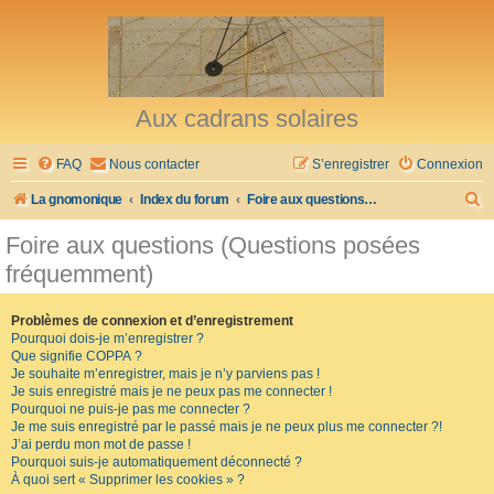
Aux cadrans solaires
FAQ
Nous contacter
S’enregistrer
Connexion
R
La gnomonique
Index du forum
Foire aux questions (Questions posées fréquemment)
e
Foire aux questions (Questions posées
c
fréquemment)
h
e
Problèmes de connexion et d’enregistrement
Pourquoi dois-je m’enregistrer ?
r
Que signifie COPPA ?
c
Je souhaite m’enregistrer, mais je n’y parviens pas !
Je suis enregistré mais je ne peux pas me connecter !
h
Pourquoi ne puis-je pas me connecter ?
Je me suis enregistré par le passé mais je ne peux plus me connecter ?!
e
J’ai perdu mon mot de passe !
r
Pourquoi suis-je automatiquement déconnecté ?
À quoi sert « Supprimer les cookies » ?