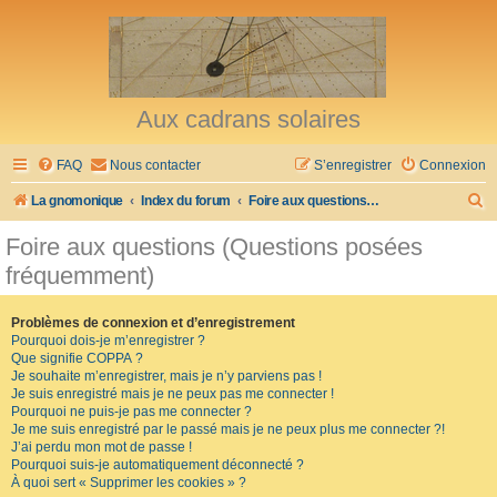
Aux cadrans solaires
FAQ
Nous contacter
S’enregistrer
Connexion
R
La gnomonique
Index du forum
Foire aux questions (Questions posées fréquemment)
e
Foire aux questions (Questions posées
c
fréquemment)
h
e
Problèmes de connexion et d’enregistrement
Pourquoi dois-je m’enregistrer ?
r
Que signifie COPPA ?
c
Je souhaite m’enregistrer, mais je n’y parviens pas !
Je suis enregistré mais je ne peux pas me connecter !
h
Pourquoi ne puis-je pas me connecter ?
Je me suis enregistré par le passé mais je ne peux plus me connecter ?!
e
J’ai perdu mon mot de passe !
r
Pourquoi suis-je automatiquement déconnecté ?
À quoi sert « Supprimer les cookies » ?