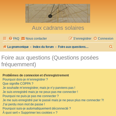
Aux cadrans solaires
FAQ
Nous contacter
S’enregistrer
Connexion
R
La gnomonique
Index du forum
Foire aux questions (Questions posées fréquemment)
e
Foire aux questions (Questions posées
c
fréquemment)
h
e
Problèmes de connexion et d’enregistrement
Pourquoi dois-je m’enregistrer ?
r
Que signifie COPPA ?
c
Je souhaite m’enregistrer, mais je n’y parviens pas !
Je suis enregistré mais je ne peux pas me connecter !
h
Pourquoi ne puis-je pas me connecter ?
Je me suis enregistré par le passé mais je ne peux plus me connecter ?!
e
J’ai perdu mon mot de passe !
r
Pourquoi suis-je automatiquement déconnecté ?
À quoi sert « Supprimer les cookies » ?