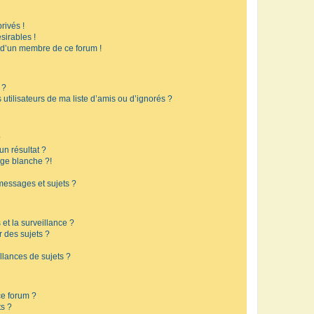
rivés !
sirables !
f d’un membre de ce forum !
 ?
utilisateurs de ma liste d’amis ou d’ignorés ?
?
n résultat ?
ge blanche ?!
messages et sujets ?
 et la surveillance ?
r des sujets ?
lances de sujets ?
 ce forum ?
ts ?