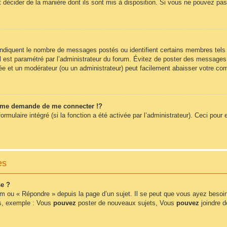
t décider de la manière dont ils sont mis à disposition. Si vous ne pouvez pas 
 indiquent le nombre de messages postés ou identifient certains membres tels
 il est paramétré par l’administrateur du forum. Évitez de poster des messages
érée et un modérateur (ou un administrateur) peut facilement abaisser votre 
me demande de me connecter !?
ulaire intégré (si la fonction a été activée par l’administrateur). Ceci pour e
es
e ?
m ou « Répondre » depuis la page d’un sujet. Il se peut que vous ayez besoin
ms, exemple : Vous
pouvez
poster de nouveaux sujets, Vous
pouvez
joindre de