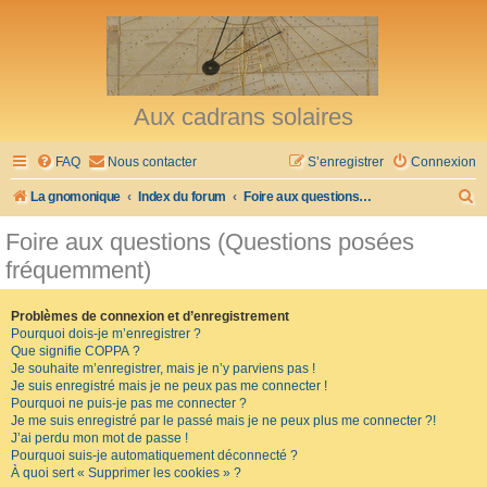
Aux cadrans solaires
FAQ
Nous contacter
S’enregistrer
Connexion
R
La gnomonique
Index du forum
Foire aux questions (Questions posées fréquemment)
e
Foire aux questions (Questions posées
c
fréquemment)
h
e
Problèmes de connexion et d’enregistrement
Pourquoi dois-je m’enregistrer ?
r
Que signifie COPPA ?
c
Je souhaite m’enregistrer, mais je n’y parviens pas !
Je suis enregistré mais je ne peux pas me connecter !
h
Pourquoi ne puis-je pas me connecter ?
Je me suis enregistré par le passé mais je ne peux plus me connecter ?!
e
J’ai perdu mon mot de passe !
r
Pourquoi suis-je automatiquement déconnecté ?
À quoi sert « Supprimer les cookies » ?