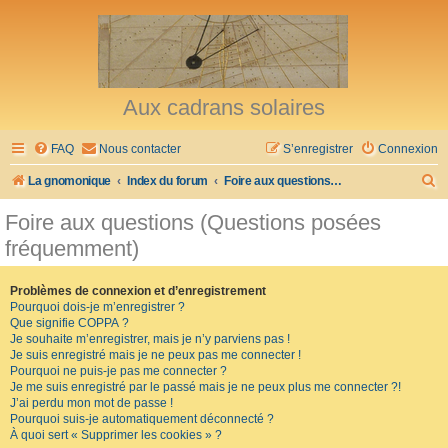
Aux cadrans solaires
FAQ
Nous contacter
S’enregistrer
Connexion
R
La gnomonique
Index du forum
Foire aux questions (Questions posées fréquemment)
e
Foire aux questions (Questions posées
c
fréquemment)
h
e
Problèmes de connexion et d’enregistrement
Pourquoi dois-je m’enregistrer ?
r
Que signifie COPPA ?
c
Je souhaite m’enregistrer, mais je n’y parviens pas !
Je suis enregistré mais je ne peux pas me connecter !
h
Pourquoi ne puis-je pas me connecter ?
Je me suis enregistré par le passé mais je ne peux plus me connecter ?!
e
J’ai perdu mon mot de passe !
r
Pourquoi suis-je automatiquement déconnecté ?
À quoi sert « Supprimer les cookies » ?