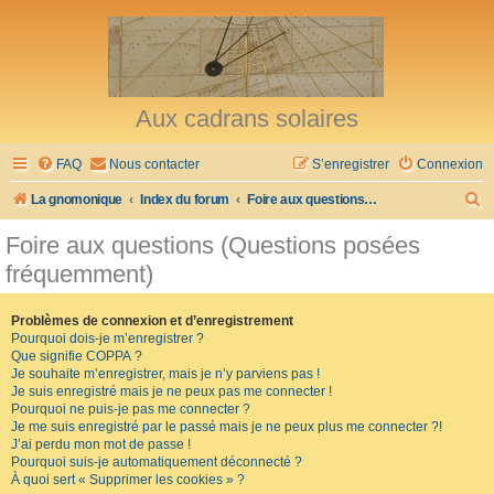
Aux cadrans solaires
FAQ
Nous contacter
S’enregistrer
Connexion
R
La gnomonique
Index du forum
Foire aux questions (Questions posées fréquemment)
e
Foire aux questions (Questions posées
c
fréquemment)
h
e
Problèmes de connexion et d’enregistrement
Pourquoi dois-je m’enregistrer ?
r
Que signifie COPPA ?
c
Je souhaite m’enregistrer, mais je n’y parviens pas !
Je suis enregistré mais je ne peux pas me connecter !
h
Pourquoi ne puis-je pas me connecter ?
Je me suis enregistré par le passé mais je ne peux plus me connecter ?!
e
J’ai perdu mon mot de passe !
r
Pourquoi suis-je automatiquement déconnecté ?
À quoi sert « Supprimer les cookies » ?