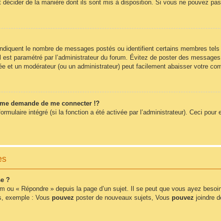
t décider de la manière dont ils sont mis à disposition. Si vous ne pouvez pas 
 indiquent le nombre de messages postés ou identifient certains membres tels
 il est paramétré par l’administrateur du forum. Évitez de poster des messages
érée et un modérateur (ou un administrateur) peut facilement abaisser votre 
me demande de me connecter !?
ulaire intégré (si la fonction a été activée par l’administrateur). Ceci pour e
es
e ?
m ou « Répondre » depuis la page d’un sujet. Il se peut que vous ayez besoin
ms, exemple : Vous
pouvez
poster de nouveaux sujets, Vous
pouvez
joindre de