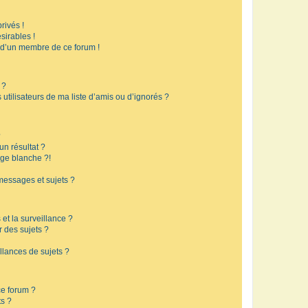
rivés !
sirables !
f d’un membre de ce forum !
 ?
utilisateurs de ma liste d’amis ou d’ignorés ?
?
n résultat ?
ge blanche ?!
messages et sujets ?
 et la surveillance ?
r des sujets ?
lances de sujets ?
 ce forum ?
ts ?