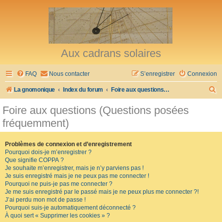
Aux cadrans solaires
FAQ
Nous contacter
S’enregistrer
Connexion
R
La gnomonique
Index du forum
Foire aux questions (Questions posées fréquemment)
e
Foire aux questions (Questions posées
c
fréquemment)
h
e
Problèmes de connexion et d’enregistrement
Pourquoi dois-je m’enregistrer ?
r
Que signifie COPPA ?
c
Je souhaite m’enregistrer, mais je n’y parviens pas !
Je suis enregistré mais je ne peux pas me connecter !
h
Pourquoi ne puis-je pas me connecter ?
Je me suis enregistré par le passé mais je ne peux plus me connecter ?!
e
J’ai perdu mon mot de passe !
r
Pourquoi suis-je automatiquement déconnecté ?
À quoi sert « Supprimer les cookies » ?