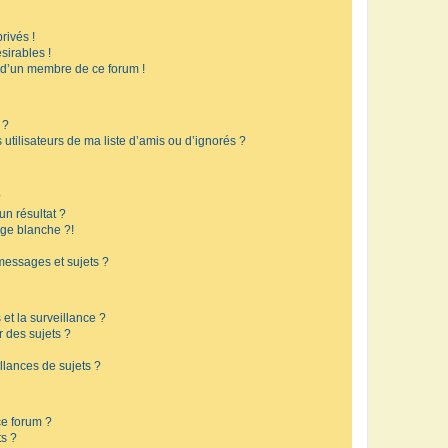
rivés !
sirables !
f d’un membre de ce forum !
 ?
utilisateurs de ma liste d’amis ou d’ignorés ?
?
n résultat ?
ge blanche ?!
messages et sujets ?
 et la surveillance ?
r des sujets ?
lances de sujets ?
 ce forum ?
ts ?