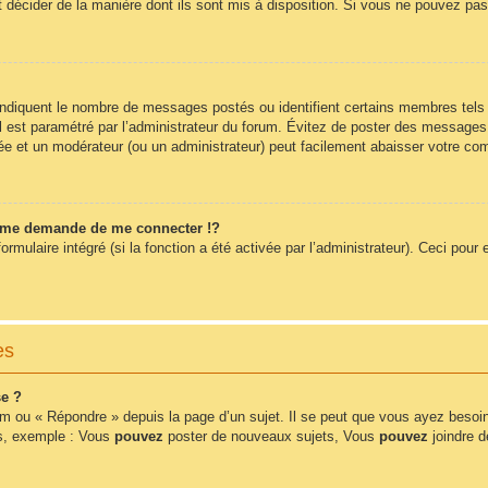
t décider de la manière dont ils sont mis à disposition. Si vous ne pouvez pas 
 indiquent le nombre de messages postés ou identifient certains membres tels
 il est paramétré par l’administrateur du forum. Évitez de poster des messages
érée et un modérateur (ou un administrateur) peut facilement abaisser votre 
me demande de me connecter !?
ulaire intégré (si la fonction a été activée par l’administrateur). Ceci pour e
es
e ?
m ou « Répondre » depuis la page d’un sujet. Il se peut que vous ayez besoin
ms, exemple : Vous
pouvez
poster de nouveaux sujets, Vous
pouvez
joindre de