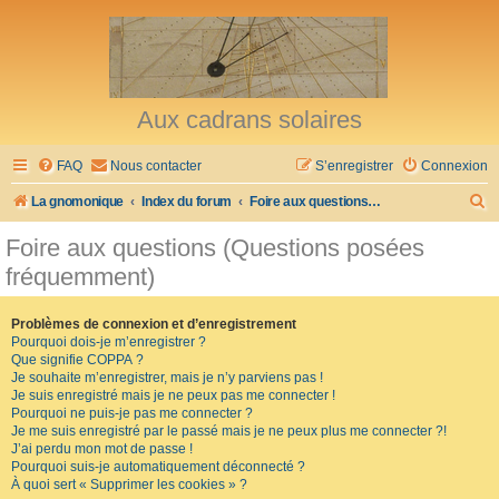
Aux cadrans solaires
FAQ
Nous contacter
S’enregistrer
Connexion
R
La gnomonique
Index du forum
Foire aux questions (Questions posées fréquemment)
e
Foire aux questions (Questions posées
c
fréquemment)
h
e
Problèmes de connexion et d’enregistrement
Pourquoi dois-je m’enregistrer ?
r
Que signifie COPPA ?
c
Je souhaite m’enregistrer, mais je n’y parviens pas !
Je suis enregistré mais je ne peux pas me connecter !
h
Pourquoi ne puis-je pas me connecter ?
Je me suis enregistré par le passé mais je ne peux plus me connecter ?!
e
J’ai perdu mon mot de passe !
r
Pourquoi suis-je automatiquement déconnecté ?
À quoi sert « Supprimer les cookies » ?