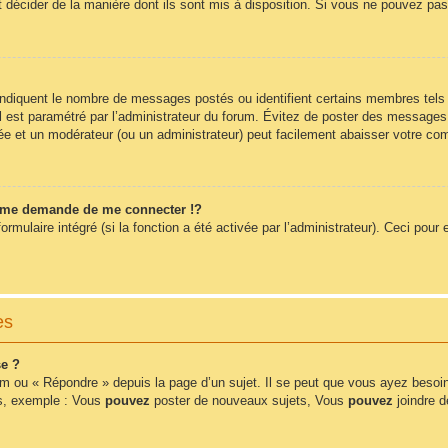
t décider de la manière dont ils sont mis à disposition. Si vous ne pouvez pas 
 indiquent le nombre de messages postés ou identifient certains membres tels
 il est paramétré par l’administrateur du forum. Évitez de poster des messages
érée et un modérateur (ou un administrateur) peut facilement abaisser votre 
me demande de me connecter !?
ulaire intégré (si la fonction a été activée par l’administrateur). Ceci pour e
es
e ?
m ou « Répondre » depuis la page d’un sujet. Il se peut que vous ayez besoin
ms, exemple : Vous
pouvez
poster de nouveaux sujets, Vous
pouvez
joindre de