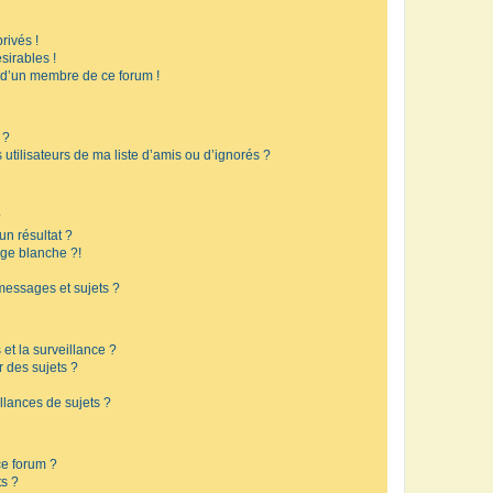
rivés !
sirables !
f d’un membre de ce forum !
 ?
utilisateurs de ma liste d’amis ou d’ignorés ?
?
n résultat ?
ge blanche ?!
messages et sujets ?
 et la surveillance ?
r des sujets ?
lances de sujets ?
 ce forum ?
ts ?