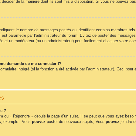
t décider de la manière dont ils sont mis à disposition. Si vous ne pouvez pas 
 indiquent le nombre de messages postés ou identifient certains membres tels
 il est paramétré par l’administrateur du forum. Évitez de poster des messages
érée et un modérateur (ou un administrateur) peut facilement abaisser votre 
me demande de me connecter !?
ulaire intégré (si la fonction a été activée par l’administrateur). Ceci pour e
es
e ?
m ou « Répondre » depuis la page d’un sujet. Il se peut que vous ayez besoin
ms, exemple : Vous
pouvez
poster de nouveaux sujets, Vous
pouvez
joindre de