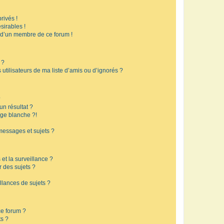
rivés !
sirables !
f d’un membre de ce forum !
 ?
utilisateurs de ma liste d’amis ou d’ignorés ?
?
n résultat ?
ge blanche ?!
messages et sujets ?
 et la surveillance ?
r des sujets ?
lances de sujets ?
 ce forum ?
ts ?