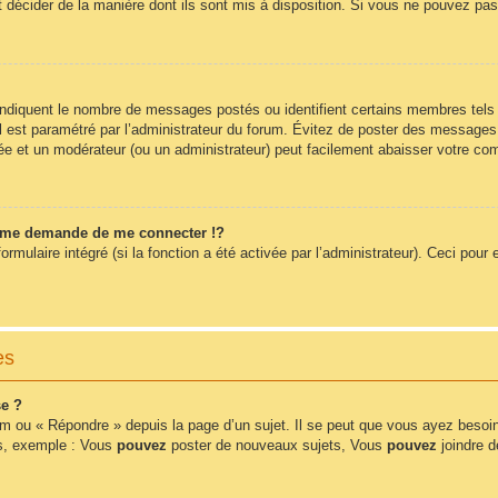
t décider de la manière dont ils sont mis à disposition. Si vous ne pouvez pas 
 indiquent le nombre de messages postés ou identifient certains membres tels
 il est paramétré par l’administrateur du forum. Évitez de poster des messages
érée et un modérateur (ou un administrateur) peut facilement abaisser votre 
me demande de me connecter !?
ulaire intégré (si la fonction a été activée par l’administrateur). Ceci pour e
es
e ?
m ou « Répondre » depuis la page d’un sujet. Il se peut que vous ayez besoin
ms, exemple : Vous
pouvez
poster de nouveaux sujets, Vous
pouvez
joindre de