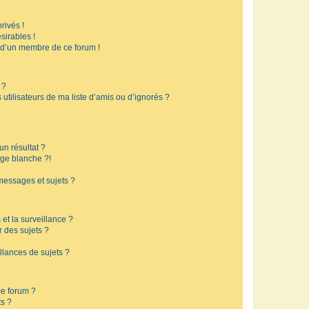
rivés !
sirables !
f d’un membre de ce forum !
 ?
utilisateurs de ma liste d’amis ou d’ignorés ?
?
n résultat ?
ge blanche ?!
messages et sujets ?
 et la surveillance ?
r des sujets ?
lances de sujets ?
 ce forum ?
ts ?