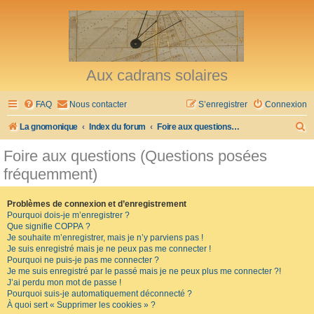
Aux cadrans solaires
FAQ
Nous contacter
S’enregistrer
Connexion
R
La gnomonique
Index du forum
Foire aux questions (Questions posées fréquemment)
e
Foire aux questions (Questions posées
c
fréquemment)
h
e
Problèmes de connexion et d’enregistrement
Pourquoi dois-je m’enregistrer ?
r
Que signifie COPPA ?
c
Je souhaite m’enregistrer, mais je n’y parviens pas !
Je suis enregistré mais je ne peux pas me connecter !
h
Pourquoi ne puis-je pas me connecter ?
Je me suis enregistré par le passé mais je ne peux plus me connecter ?!
e
J’ai perdu mon mot de passe !
r
Pourquoi suis-je automatiquement déconnecté ?
À quoi sert « Supprimer les cookies » ?