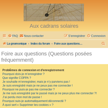
Aux cadrans solaires
FAQ
Nous contacter
S’enregistrer
Connexion
R
La gnomonique
Index du forum
Foire aux questions (Questions posées fréquemment)
e
Foire aux questions (Questions posées
c
fréquemment)
h
e
Problèmes de connexion et d’enregistrement
Pourquoi dois-je m’enregistrer ?
r
Que signifie COPPA ?
c
Je souhaite m’enregistrer, mais je n’y parviens pas !
Je suis enregistré mais je ne peux pas me connecter !
h
Pourquoi ne puis-je pas me connecter ?
Je me suis enregistré par le passé mais je ne peux plus me connecter ?!
e
J’ai perdu mon mot de passe !
r
Pourquoi suis-je automatiquement déconnecté ?
À quoi sert « Supprimer les cookies » ?