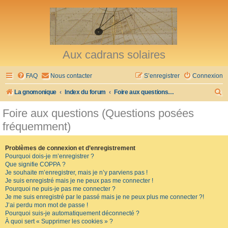
Aux cadrans solaires
FAQ
Nous contacter
S’enregistrer
Connexion
R
La gnomonique
Index du forum
Foire aux questions (Questions posées fréquemment)
e
Foire aux questions (Questions posées
c
fréquemment)
h
e
Problèmes de connexion et d’enregistrement
Pourquoi dois-je m’enregistrer ?
r
Que signifie COPPA ?
c
Je souhaite m’enregistrer, mais je n’y parviens pas !
Je suis enregistré mais je ne peux pas me connecter !
h
Pourquoi ne puis-je pas me connecter ?
Je me suis enregistré par le passé mais je ne peux plus me connecter ?!
e
J’ai perdu mon mot de passe !
r
Pourquoi suis-je automatiquement déconnecté ?
À quoi sert « Supprimer les cookies » ?