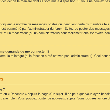
t décider de la manière dont ils sont mis à disposition. Si vous ne pouvez pas 
 indiquent le nombre de messages postés ou identifient certains membres tels
 il est paramétré par l’administrateur du forum. Évitez de poster des messages
érée et un modérateur (ou un administrateur) peut facilement abaisser votre 
me demande de me connecter !?
ulaire intégré (si la fonction a été activée par l’administrateur). Ceci pour e
es
e ?
m ou « Répondre » depuis la page d’un sujet. Il se peut que vous ayez besoin
ms, exemple : Vous
pouvez
poster de nouveaux sujets, Vous
pouvez
joindre de