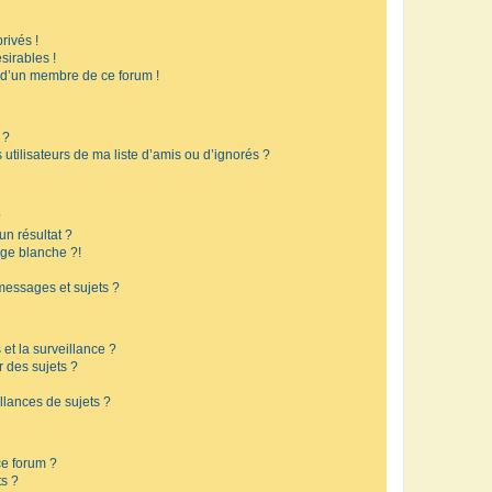
rivés !
sirables !
f d’un membre de ce forum !
 ?
utilisateurs de ma liste d’amis ou d’ignorés ?
?
n résultat ?
ge blanche ?!
messages et sujets ?
 et la surveillance ?
r des sujets ?
lances de sujets ?
 ce forum ?
ts ?