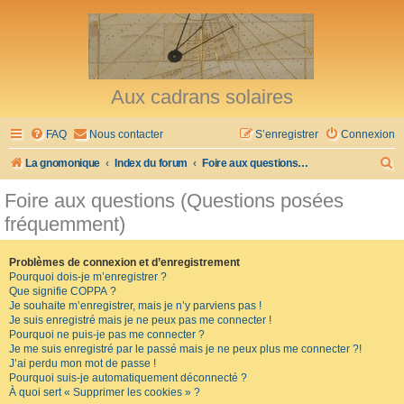
Aux cadrans solaires
FAQ
Nous contacter
S’enregistrer
Connexion
R
La gnomonique
Index du forum
Foire aux questions (Questions posées fréquemment)
e
Foire aux questions (Questions posées
c
fréquemment)
h
e
Problèmes de connexion et d’enregistrement
Pourquoi dois-je m’enregistrer ?
r
Que signifie COPPA ?
c
Je souhaite m’enregistrer, mais je n’y parviens pas !
Je suis enregistré mais je ne peux pas me connecter !
h
Pourquoi ne puis-je pas me connecter ?
Je me suis enregistré par le passé mais je ne peux plus me connecter ?!
e
J’ai perdu mon mot de passe !
r
Pourquoi suis-je automatiquement déconnecté ?
À quoi sert « Supprimer les cookies » ?