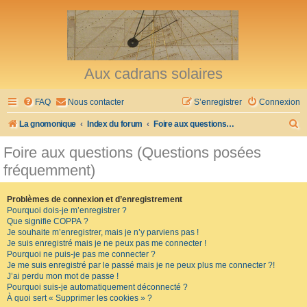
Aux cadrans solaires
FAQ
Nous contacter
S’enregistrer
Connexion
R
La gnomonique
Index du forum
Foire aux questions (Questions posées fréquemment)
e
Foire aux questions (Questions posées
c
fréquemment)
h
e
Problèmes de connexion et d’enregistrement
Pourquoi dois-je m’enregistrer ?
r
Que signifie COPPA ?
c
Je souhaite m’enregistrer, mais je n’y parviens pas !
Je suis enregistré mais je ne peux pas me connecter !
h
Pourquoi ne puis-je pas me connecter ?
Je me suis enregistré par le passé mais je ne peux plus me connecter ?!
e
J’ai perdu mon mot de passe !
r
Pourquoi suis-je automatiquement déconnecté ?
À quoi sert « Supprimer les cookies » ?