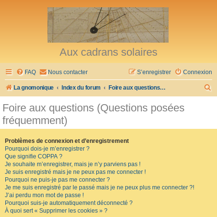
Aux cadrans solaires
FAQ
Nous contacter
S’enregistrer
Connexion
R
La gnomonique
Index du forum
Foire aux questions (Questions posées fréquemment)
e
Foire aux questions (Questions posées
c
fréquemment)
h
e
Problèmes de connexion et d’enregistrement
Pourquoi dois-je m’enregistrer ?
r
Que signifie COPPA ?
c
Je souhaite m’enregistrer, mais je n’y parviens pas !
Je suis enregistré mais je ne peux pas me connecter !
h
Pourquoi ne puis-je pas me connecter ?
Je me suis enregistré par le passé mais je ne peux plus me connecter ?!
e
J’ai perdu mon mot de passe !
r
Pourquoi suis-je automatiquement déconnecté ?
À quoi sert « Supprimer les cookies » ?