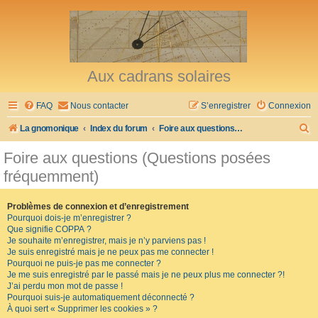
Aux cadrans solaires
FAQ
Nous contacter
S’enregistrer
Connexion
R
La gnomonique
Index du forum
Foire aux questions (Questions posées fréquemment)
e
Foire aux questions (Questions posées
c
fréquemment)
h
e
Problèmes de connexion et d’enregistrement
Pourquoi dois-je m’enregistrer ?
r
Que signifie COPPA ?
c
Je souhaite m’enregistrer, mais je n’y parviens pas !
Je suis enregistré mais je ne peux pas me connecter !
h
Pourquoi ne puis-je pas me connecter ?
Je me suis enregistré par le passé mais je ne peux plus me connecter ?!
e
J’ai perdu mon mot de passe !
r
Pourquoi suis-je automatiquement déconnecté ?
À quoi sert « Supprimer les cookies » ?