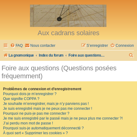
Aux cadrans solaires
FAQ
Nous contacter
S’enregistrer
Connexion
R
La gnomonique
Index du forum
Foire aux questions (Questions posées fréquemment)
e
Foire aux questions (Questions posées
c
fréquemment)
h
e
Problèmes de connexion et d’enregistrement
Pourquoi dois-je m’enregistrer ?
r
Que signifie COPPA ?
c
Je souhaite m’enregistrer, mais je n’y parviens pas !
Je suis enregistré mais je ne peux pas me connecter !
h
Pourquoi ne puis-je pas me connecter ?
Je me suis enregistré par le passé mais je ne peux plus me connecter ?!
e
J’ai perdu mon mot de passe !
r
Pourquoi suis-je automatiquement déconnecté ?
À quoi sert « Supprimer les cookies » ?