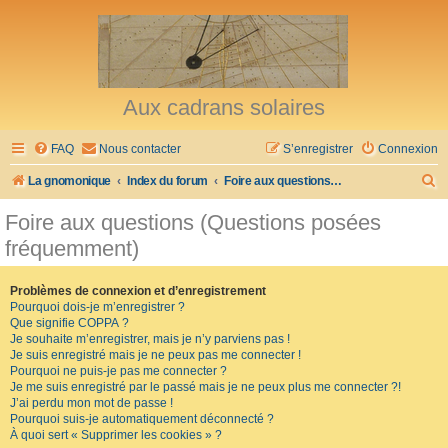
Aux cadrans solaires
FAQ
Nous contacter
S’enregistrer
Connexion
R
La gnomonique
Index du forum
Foire aux questions (Questions posées fréquemment)
e
Foire aux questions (Questions posées
c
fréquemment)
h
e
Problèmes de connexion et d’enregistrement
Pourquoi dois-je m’enregistrer ?
r
Que signifie COPPA ?
c
Je souhaite m’enregistrer, mais je n’y parviens pas !
Je suis enregistré mais je ne peux pas me connecter !
h
Pourquoi ne puis-je pas me connecter ?
Je me suis enregistré par le passé mais je ne peux plus me connecter ?!
e
J’ai perdu mon mot de passe !
r
Pourquoi suis-je automatiquement déconnecté ?
À quoi sert « Supprimer les cookies » ?