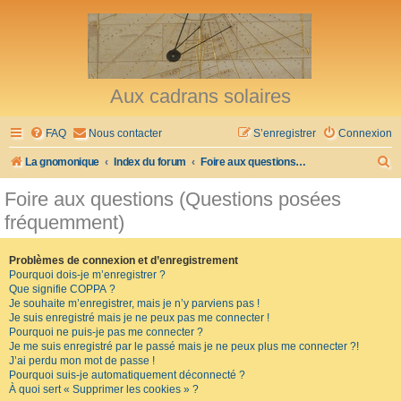
Aux cadrans solaires
FAQ
Nous contacter
S’enregistrer
Connexion
R
La gnomonique
Index du forum
Foire aux questions (Questions posées fréquemment)
e
Foire aux questions (Questions posées
c
fréquemment)
h
e
Problèmes de connexion et d’enregistrement
Pourquoi dois-je m’enregistrer ?
r
Que signifie COPPA ?
c
Je souhaite m’enregistrer, mais je n’y parviens pas !
Je suis enregistré mais je ne peux pas me connecter !
h
Pourquoi ne puis-je pas me connecter ?
Je me suis enregistré par le passé mais je ne peux plus me connecter ?!
e
J’ai perdu mon mot de passe !
r
Pourquoi suis-je automatiquement déconnecté ?
À quoi sert « Supprimer les cookies » ?